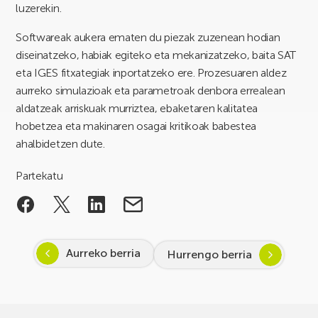
luzerekin.
Softwareak aukera ematen du piezak zuzenean hodian
diseinatzeko, habiak egiteko eta mekanizatzeko, baita SAT
eta IGES fitxategiak inportatzeko ere. Prozesuaren aldez
aurreko simulazioak eta parametroak denbora errealean
aldatzeak arriskuak murriztea, ebaketaren kalitatea
hobetzea eta makinaren osagai kritikoak babestea
ahalbidetzen dute.
Partekatu
Aurreko berria
Hurrengo berria