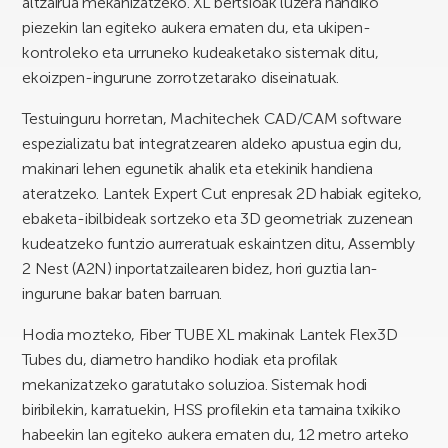
altzairua mekanizatzeko. XL bertsioak luzera handiko
piezekin lan egiteko aukera ematen du, eta ukipen-
kontroleko eta urruneko kudeaketako sistemak ditu,
ekoizpen-ingurune zorrotzetarako diseinatuak.
Testuinguru horretan, Machitechek CAD/CAM software
espezializatu bat integratzearen aldeko apustua egin du,
makinari lehen egunetik ahalik eta etekinik handiena
ateratzeko. Lantek Expert Cut enpresak 2D habiak egiteko,
ebaketa-ibilbideak sortzeko eta 3D geometriak zuzenean
kudeatzeko funtzio aurreratuak eskaintzen ditu, Assembly
2 Nest (A2N) inportatzailearen bidez, hori guztia lan-
ingurune bakar baten barruan.
Hodia mozteko, Fiber TUBE XL makinak Lantek Flex3D
Tubes du, diametro handiko hodiak eta profilak
mekanizatzeko garatutako soluzioa. Sistemak hodi
biribilekin, karratuekin, HSS profilekin eta tamaina txikiko
habeekin lan egiteko aukera ematen du, 12 metro arteko