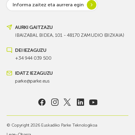
Informa zaitez eta aurrera egin
AURKI GAITZAZU
IBAIZABAL BIDEA, 101 - 48170 ZAMUDIO (BIZKAIA)
DEI IEZAGUZU
+34 944 039 500
IDATZ IEZAGUZU
parke@parke.eus
© Copyright 2026 Euskadiko Parke Teknologikoa
Lege-Oharra