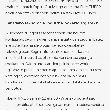
esparruan, Machitech-eko Fiber PRIME S laser ebakitzeko
makinek Lantek Expert Cut izango dute, eta Fiber TUBE XL
hodia ebakitzeko ekipoek, berriz, Lantek Flex3D Tubes.
Kanadako teknologia, industria-bokazio argiarekin
Quebecen du egoitza Machitechek, eta neurrira
konfiguratutako makinen garapenagatik da ezaguna, batez
ere potentzia handiko plasma- eta oxiebaketa-
teknologietan. Segmentu tekniko horrek eskakizun
industrial handiak ditu, eta ez da hain ohikoa egungo
merkatuan. Azken urteotan, konpainiak steelwork,
egiturazko profil eta hodiko aplikazioetara zabaldu du bere
katalogoa, ekoizpen konplexuak eta balio erantsi
handikoak dituzten fabrikatzaileei zuzendutako eskaintza
sendotuz.
Fiber PRIME S serieak 12 eta 60 kW arteko potentziak
estaltzen ditu, eta biselatze-gaitasunak ditu lodiera handiko