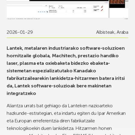
2026-01-29
Albisteak
,
Araba
Lantek, metalaren industriarako software-soluzioen
hornitzaile globala, Machitech, prestazio handiko
laser, plasma eta oxiebaketa bidezko ebaketa-
sistemetan espezializatutako Kanadako
fabrikatzailearekin lankidetza-hitzarmen batera iritsi
da, Lantek software-soluzioak bere makinetan
integratzeko
Aliantza urrats bat gehiago da Lanteken nazioarteko
hazkunde-estrategian, eta indartu egiten du Ipar Amerikan
eta Europan erreferentzia diren fabrikatzaile
teknologikoekin duen lankidetza. Hitzarmen honen