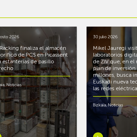
osto 2026
30 julio 2026
Racking finaliza el almacén
Mikel Jauregi visi
gorífico de PCS en Picassent
laboratorios digit
 estanterías de pasillo
de ZIV que, en el
recho
plan de inversión 
millones, busca i
Euskadi nueva te
aia
,
Noticias
las redes eléctri
Bizkaia
,
Noticias
er
Saber