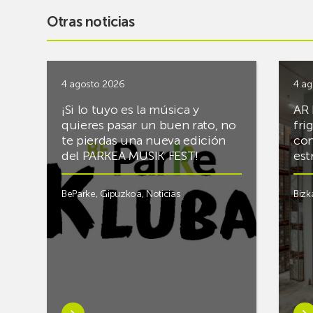
Otras noticias
4 agosto 2026
4 ag
¡Si lo tuyo es la música y
AR 
quieres pasar un buen rato, no
fri
te pierdas una nueva edición
con
del PARKEA MUSIK FEST!
est
BeParke
,
Gipuzkoa
,
Noticias
Bizk
Saber
Sab