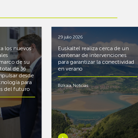
29 julio 2026
ta los nuevos
Euskaltel realiza cerca de un
ales
centenar de intervenciones
 marco de su
para garantizar la conectividad
total de 36
en verano
mpulsar desde
cnología para
Bizkaia
,
Noticias
cas del futuro
Saber