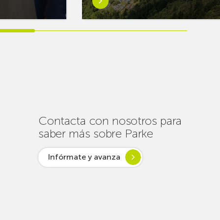
más
sobreEuskaltel
realiza
cerca
de
un
centenar
de
intervenciones
para
Contacta con nosotros para
garantizar
saber más sobre Parke
la
conectividad
Infórmate y avanza
en
verano
lsar desde
ogía