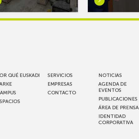
s
más
reAR
sobreMikel
king
Jauregi
iza
visita
los
acén
nuevos
rífico
laboratorios
digitales
S
de ZIV que, en
el
OR QUÉ EUSKADI
SERVICIOS
NOTICIAS
ssent
marco
ARKE
EMPRESAS
AGENDA DE
de su
EVENTOS
AMPUS
CONTACTO
nterías
plan
PUBLICACIONES
SPACIOS
de
ÁREA DE PRENSA
llo
inversión total de
IDENTIDAD
recho
36
CORPORATIVA
millones, busca impu
Euskadi nueva tecnol