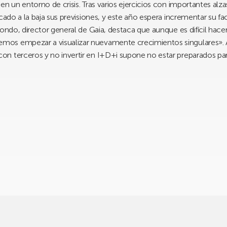
n un entorno de crisis. Tras varios ejercicios con importantes alzas
cado a la baja sus previsiones, y este año espera incrementar su fa
iondo, director general de Gaia, destaca que aunque es difícil hac
s empezar a visualizar nuevamente crecimientos singulares». A p
n terceros y no invertir en I+D+i supone no estar preparados para