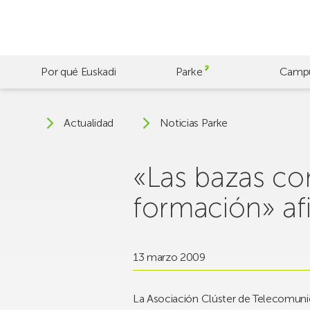
Skip
to
main
content
Por qué Euskadi
Parke
Camp
Actualidad
Noticias Parke
«Las bazas cont
formación» af
13 marzo 2009
La Asociación Clúster de Telecomunic