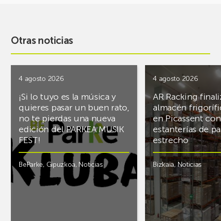
Otras noticias
4 agosto 2026
4 agosto 2026
¡Si lo tuyo es la música y
AR Racking finali
quieres pasar un buen rato,
almacén frigoríf
no te pierdas una nueva
en Picassent con
edición del PARKEA MUSIK
estanterías de pa
FEST!
estrecho
BeParke
,
Gipuzkoa
,
Noticias
Bizkaia
,
Noticias