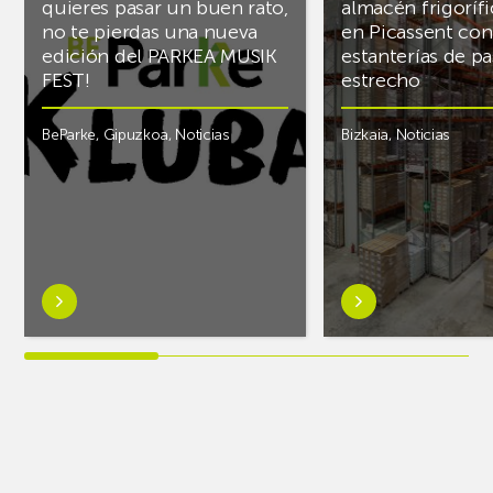
quieres pasar un buen rato,
almacén frigoríf
no te pierdas una nueva
en Picassent con
edición del PARKEA MUSIK
estanterías de pa
FEST!
estrecho
BeParke
,
Gipuzkoa
,
Noticias
Bizkaia
,
Noticias
Saber
Saber
más
más
sobre¡Si
sobreAR
lo
Racking
tuyo
finaliza
es
el
la
almacén
música
frigorífico