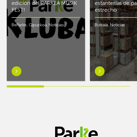
edición del PARKEA MUSIK
estanterías de pa
FEST!
estrecho
BeParke
,
Gipuzkoa
,
Noticias
Bizkaia
,
Noticias
Saber
Saber
más
más
sobre¡Si
sobreAR
lo
Racking
tuyo
finaliza
es
el
la
almacén
música
frigorífico
y
de
quieres
PCS