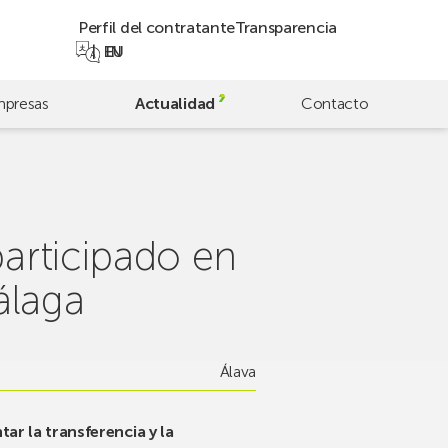
Perfil del contratante
Transparencia
EN
EU
presas
Actualidad
Contacto
articipado en
álaga
Álava
ar la transferencia y la