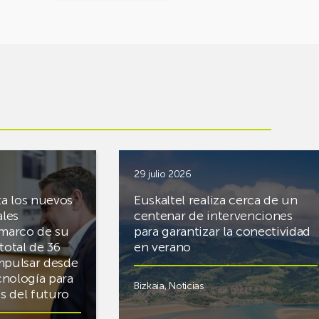
29 julio 2026
ta los nuevos
Euskaltel realiza cerca de un
ales
centenar de intervenciones
 marco de su
para garantizar la conectividad
total de 36
en verano
mpulsar desde
cnología para
Bizkaia
,
Noticias
cas del futuro