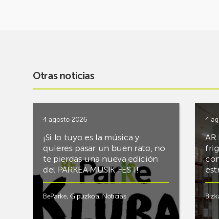
Otras noticias
4 agosto 2026
4 ag
¡Si lo tuyo es la música y
AR 
quieres pasar un buen rato, no
fri
te pierdas una nueva edición
con
del PARKEA MUSIK FEST!
est
BeParke
,
Gipuzkoa
,
Noticias
Bizk