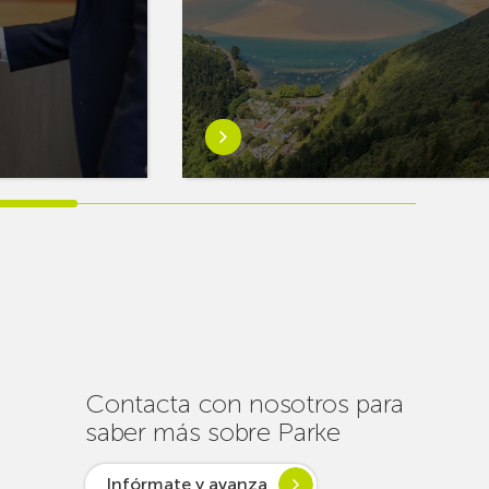
Saber
más
sobreEuskaltel
realiza
cerca
de
un
centenar
de
intervenciones
para
Contacta con nosotros para
garantizar
saber más sobre Parke
la
conectividad
Infórmate y avanza