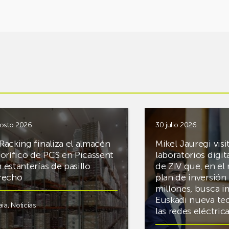
osto 2026
30 julio 2026
Racking finaliza el almacén
Mikel Jauregi visi
gorífico de PCS en Picassent
laboratorios digit
 estanterías de pasillo
de ZIV que, en el
recho
plan de inversión 
millones, busca i
Euskadi nueva te
aia
,
Noticias
las redes eléctri