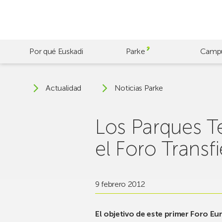
Skip
to
main
content
Por qué Euskadi
Parke
Camp
Actualidad
Noticias Parke
Los Parques T
el Foro Trans
9 febrero 2012
El objetivo de este primer Foro Eur