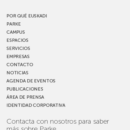
edición
del
PARKEA
POR QUÉ EUSKADI
MUSIK
PARKE
FEST!
CAMPUS
ESPACIOS
SERVICIOS
EMPRESAS
CONTACTO
NOTICIAS
AGENDA DE EVENTOS
PUBLICACIONES
ÁREA DE PRENSA
IDENTIDAD CORPORATIVA
Contacta con nosotros para saber
más sobre Parke