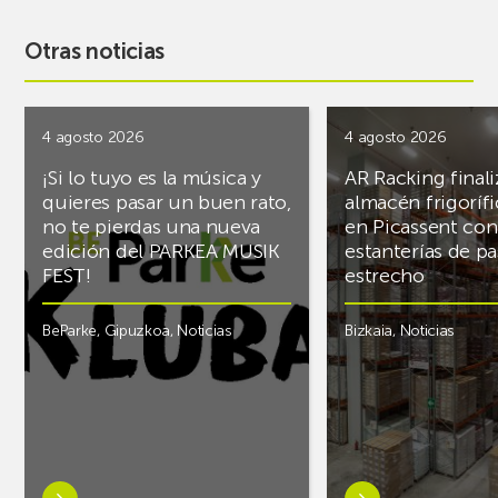
Otras noticias
4 agosto 2026
4 agosto 2026
¡Si lo tuyo es la música y
AR Racking finali
quieres pasar un buen rato,
almacén frigoríf
no te pierdas una nueva
en Picassent con
edición del PARKEA MUSIK
estanterías de pa
FEST!
estrecho
BeParke
,
Gipuzkoa
,
Noticias
Bizkaia
,
Noticias
Saber
Saber