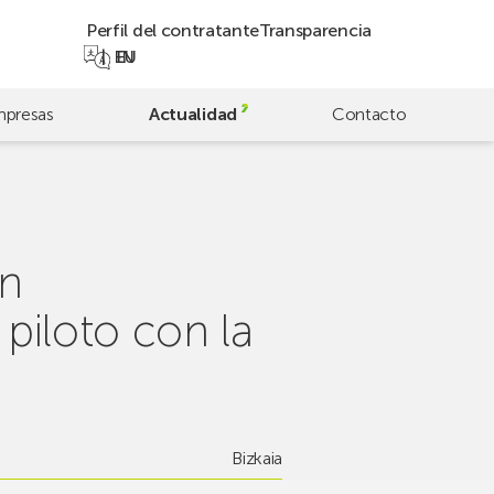
Perfil del contratante
Transparencia
EN
EU
presas
Actualidad
Contacto
on
piloto con la
Bizkaia