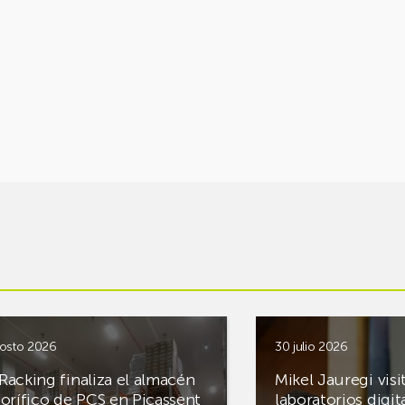
osto 2026
30 julio 2026
Racking finaliza el almacén
Mikel Jauregi visi
gorífico de PCS en Picassent
laboratorios digit