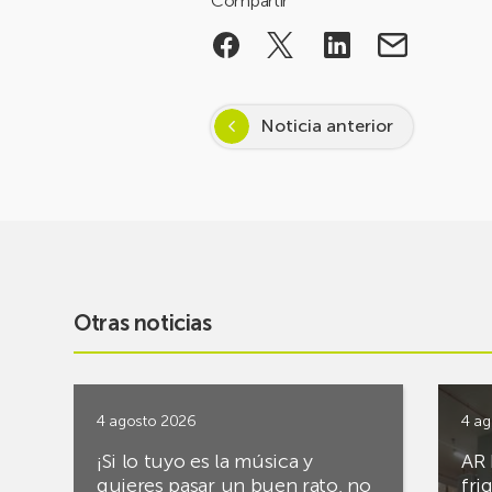
Compartir
Noticia anterior
Otras noticias
4 agosto 2026
4 ag
¡Si lo tuyo es la música y
AR 
quieres pasar un buen rato, no
fri