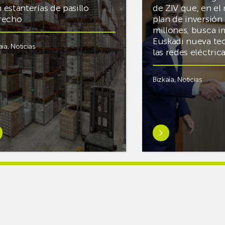
 estanterías de pasillo
de ZIV que, en el
recho
plan de inversión 
millones, busca i
Euskadi nueva te
aia
,
Noticias
las redes eléctri
Bizkaia
,
Noticias
er
Saber
s
más
reAR
sobreMikel
king
Jauregi
iza
visita
los
acén
nuevos
rífico
laboratorios