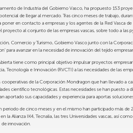
amento de Industria del Gobierno Vasco, ha propuesto 153 proyec
 potencial de llegar al mercado. Tras cinco meses de trabajo, duran
ra poner en contacto a empresas y los agentes de la Red Vasca de 
 proyecto al conjunto de las empresas vascas, sobre todo a las 
ación, Comercio y Turismo, Gobierno Vasco junto con la Corpor
’ para avanzar en la necesidad de innovación del tejido empresari
 Abierta tiene como principal objetivo impulsar proyectos empresar
ia, Tecnología e Innovación (RVCTI) a las necesidades de las emp
as cooperativas de la Corporación Mondragon que han llevado a c
ades científico tecnológicas. Estas necesidades se han puesto a 
han aportado sus capacidades y experiencia para aportas solucione
un periodo de cinco meses y en el mismo han participado más de 
n la Alianza IK4, Tecnalia, las tres Universidades vascas, así como
 de innovación.