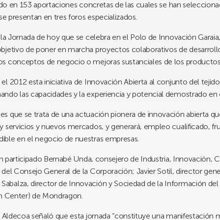
cido en 153 aportaciones concretas de las cuales se han seleccionad
se presentan en tres foros especializados.
 la Jornada de hoy que se celebra en el Polo de Innovación Garaia,
jetivo de poner en marcha proyectos colaborativos de desarrollo 
os conceptos de negocio o mejoras sustanciales de los productos
l 2012 esta iniciativa de Innovación Abierta al conjunto del teji
ndo las capacidades y la experiencia y potencial demostrado en e
s que se trata de una actuación pionera de innovación abierta que
 servicios y nuevos mercados, y generará, empleo cualificado, frut
ible en el negocio de nuestras empresas.
han participado Bernabé Unda, consejero de Industria, Innovación,
 del Consejo General de la Corporación; Javier Sotil, director ge
abalza, director de Innovación y Sociedad de la Información de
on Center) de Mondragon.
ri Aldecoa señaló que esta jornada “constituye una manifestación 