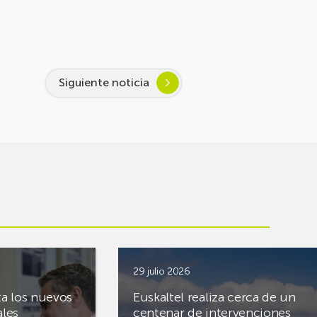
Siguiente noticia
29 julio 2026
ta los nuevos
Euskaltel realiza cerca de un
ales
centenar de intervenciones