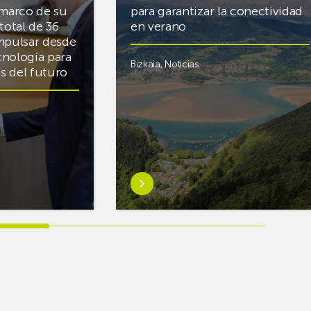
 marco de su
para garantizar la conectividad
total de 36
en verano
mpulsar desde
cnología para
Bizkaia
,
Noticias
cas del futuro
Saber
más
sobreEuskaltel
realiza
cerca
de
un
centenar