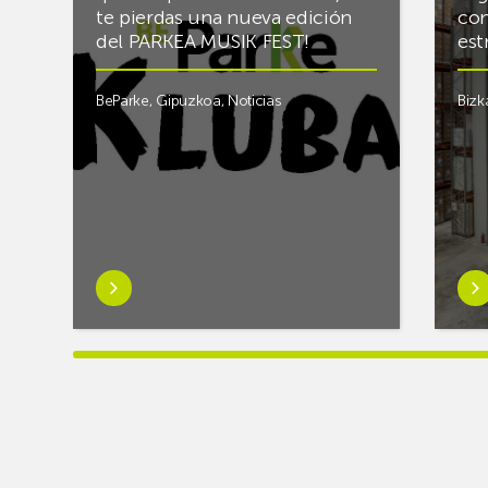
te pierdas una nueva edición
con
del PARKEA MUSIK FEST!
est
BeParke
,
Gipuzkoa
,
Noticias
Bizk
Saber
Sab
más
má
sobre¡Si
sob
lo
Rac
tuyo
final
es
el
la
alm
música
frigo