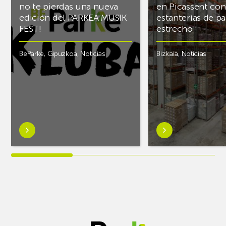
no te pierdas una nueva
en Picassent con
edición del PARKEA MUSIK
estanterías de pa
FEST!
estrecho
BeParke
,
Gipuzkoa
,
Noticias
Bizkaia
,
Noticias
Saber
Saber
más
más
sobre¡Si
sobreAR
lo
Racking
tuyo
finaliza
es
el
la
almacén
música
frigorífico
y
de