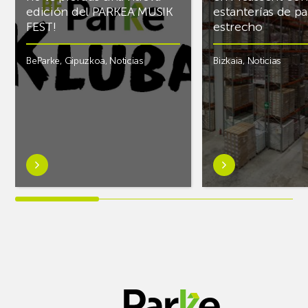
edición del PARKEA MUSIK
estanterías de pa
FEST!
estrecho
BeParke
,
Gipuzkoa
,
Noticias
Bizkaia
,
Noticias
Saber
Saber
más
más
sobre¡Si
sobreAR
lo
Racking
tuyo
finaliza
es
el
la
almacén
música
frigorífico
y
de