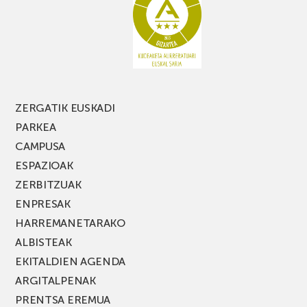
PARKEA
MUSIK
FEST
jaialdiaren
edizio
berria!
ZERGATIK EUSKADI
PARKEA
CAMPUSA
ESPAZIOAK
ZERBITZUAK
ENPRESAK
HARREMANETARAKO
ALBISTEAK
EKITALDIEN AGENDA
ARGITALPENAK
PRENTSA EREMUA