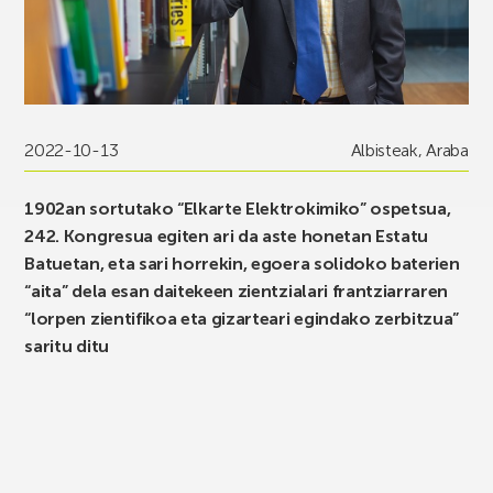
2022-10-13
Albisteak
,
Araba
1902an sortutako “Elkarte Elektrokimiko” ospetsua,
242. Kongresua egiten ari da aste honetan Estatu
Batuetan, eta sari horrekin, egoera solidoko baterien
“aita” dela esan daitekeen zientzialari frantziarraren
“lorpen zientifikoa eta gizarteari egindako zerbitzua”
saritu ditu