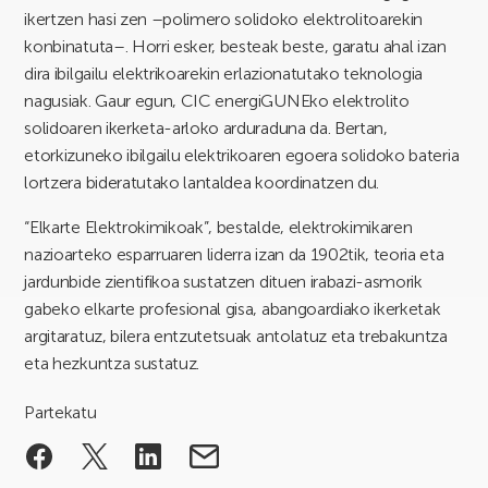
ikertzen hasi zen –polimero solidoko elektrolitoarekin
konbinatuta–. Horri esker, besteak beste, garatu ahal izan
dira ibilgailu elektrikoarekin erlazionatutako teknologia
nagusiak. Gaur egun, CIC energiGUNEko elektrolito
solidoaren ikerketa-arloko arduraduna da. Bertan,
etorkizuneko ibilgailu elektrikoaren egoera solidoko bateria
lortzera bideratutako lantaldea koordinatzen du.
“Elkarte Elektrokimikoak”, bestalde, elektrokimikaren
nazioarteko esparruaren liderra izan da 1902tik, teoria eta
jardunbide zientifikoa sustatzen dituen irabazi-asmorik
gabeko elkarte profesional gisa, abangoardiako ikerketak
argitaratuz, bilera entzutetsuak antolatuz eta trebakuntza
eta hezkuntza sustatuz.
Partekatu