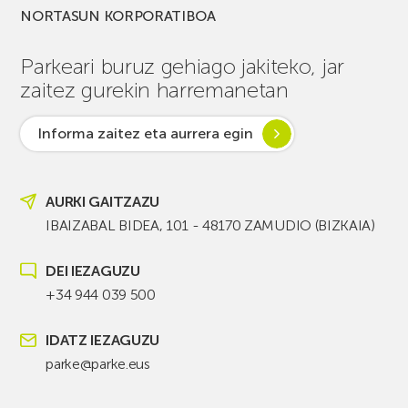
NORTASUN KORPORATIBOA
Parkeari buruz gehiago jakiteko, jar
zaitez gurekin harremanetan
Informa zaitez eta aurrera egin
AURKI GAITZAZU
IBAIZABAL BIDEA, 101 - 48170 ZAMUDIO (BIZKAIA)
DEI IEZAGUZU
+34 944 039 500
IDATZ IEZAGUZU
parke@parke.eus