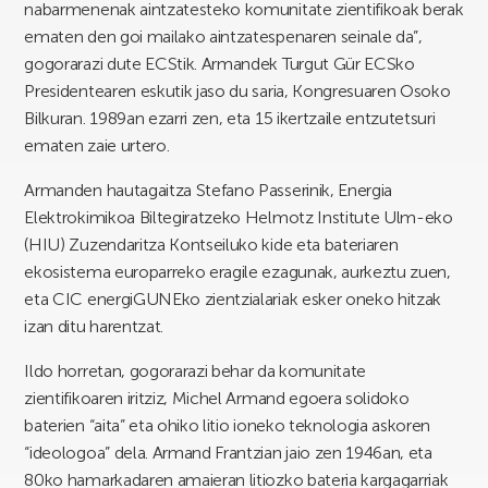
nabarmenenak aintzatesteko komunitate zientifikoak berak
ematen den goi mailako aintzatespenaren seinale da”,
gogorarazi dute ECStik. Armandek Turgut Gür ECSko
Presidentearen eskutik jaso du saria, Kongresuaren Osoko
Bilkuran. 1989an ezarri zen, eta 15 ikertzaile entzutetsuri
ematen zaie urtero.
Armanden hautagaitza Stefano Passerinik, Energia
Elektrokimikoa Biltegiratzeko Helmotz Institute Ulm-eko
(HIU) Zuzendaritza Kontseiluko kide eta bateriaren
ekosistema europarreko eragile ezagunak, aurkeztu zuen,
eta CIC energiGUNEko zientzialariak esker oneko hitzak
izan ditu harentzat.
Ildo horretan, gogorarazi behar da komunitate
zientifikoaren iritziz, Michel Armand egoera solidoko
baterien “aita” eta ohiko litio ioneko teknologia askoren
“ideologoa” dela. Armand Frantzian jaio zen 1946an, eta
80ko hamarkadaren amaieran litiozko bateria kargagarriak