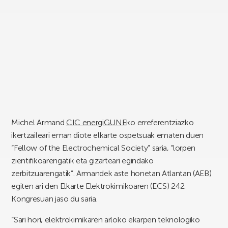
Michel Armand
CIC energiGUNE
ko erreferentziazko
ikertzaileari eman diote elkarte ospetsuak ematen duen
“Fellow of the Electrochemical Society” saria, “lorpen
zientifikoarengatik eta gizarteari egindako
zerbitzuarengatik”. Armandek aste honetan Atlantan (AEB)
egiten ari den Elkarte Elektrokimikoaren (ECS) 242.
Kongresuan jaso du saria.
“Sari hori, elektrokimikaren arloko ekarpen teknologiko