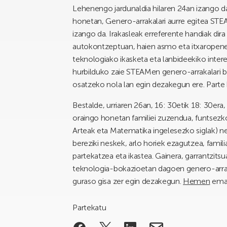
Lehenengo jardunaldia hilaren 24an izango d
honetan, Genero-arrakalari aurre egitea STEA
izango da. Irakasleak erreferente handiak dira
autokontzeptuan, haien asmo eta itxaropenet
teknologiako ikasketa eta lanbideekiko interes
hurbilduko zaie STEAMen genero-arrakalari bur
osatzeko nola lan egin dezakegun ere. Part
Bestalde, urriaren 26an, 16: 30etik 18: 30era
oraingo honetan familiei zuzendua, funtsezko
Arteak eta Matematika ingelesezko siglak) ne
bereziki neskek, arlo horiek ezagutzea, famil
partekatzea eta ikastea. Gainera, garrantzits
teknologia-bokazioetan dagoen genero-arrakal
guraso gisa zer egin dezakegun.
Hemen
eman
Partekatu