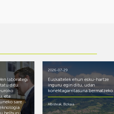
2026-07-29
Ven laborategi
Euskaltelek ehun esku-hartze
itatu ditu.
inguru egin ditu, udan
 euroko
konektagarritasuna bermatzeko
u, eta
zuneko sare
Albisteak
,
Bizkaia
teknologia
du helburu