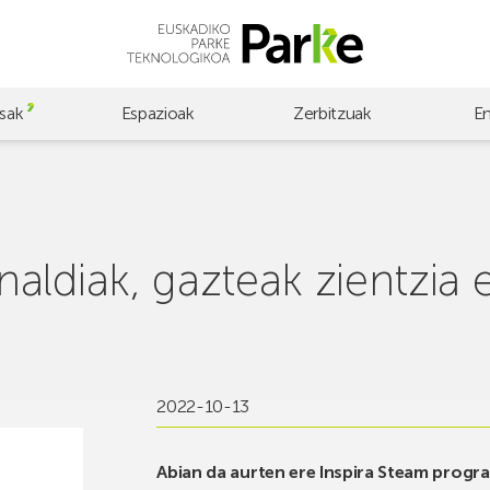
sak
Espazioak
Zerbitzuak
E
aldiak, gazteak zientzia 
2022-10-13
Abian da aurten ere Inspira Steam progr