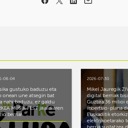
6-08-04
2026-07-30
ika gustuko baduzu eta
Mikel Jauregik ZI
o onean une atsegin bat
digital berriak bis
a nahi baduzu, ez galdu
Guztira 36 milioi
KEA MUSIK FEST jaialdiaren
inbertsio-plana d
zio berria!
Euskaditik etorki
elektrikoetarako 
berria sustatzea 