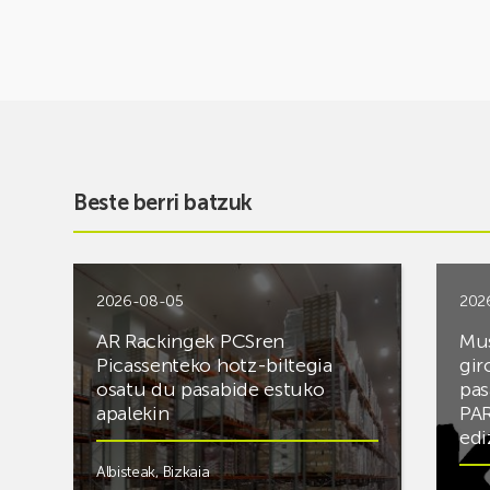
Beste berri batzuk
2026-08-05
202
AR Rackingek PCSren
Mus
Picassenteko hotz-biltegia
gir
osatu du pasabide estuko
pas
apalekin
PAR
edi
Albisteak
,
Bizkaia