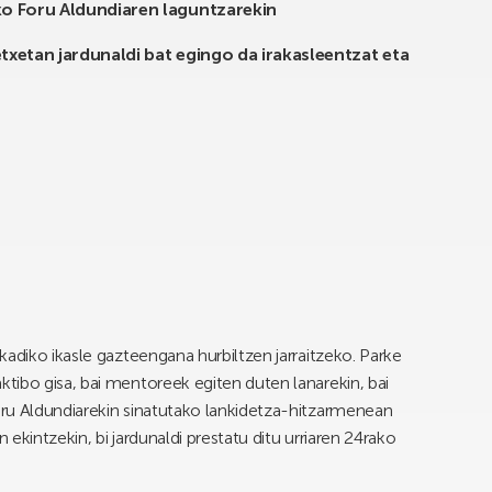
o Foru Aldundiaren laguntzarekin
etxetan jardunaldi bat egingo da irakasleentzat eta
kadiko ikasle gazteengana hurbiltzen jarraitzeko. Parke
tibo gisa, bai mentoreek egiten duten lanarekin, bai
ru Aldundiarekin sinatutako lankidetza-hitzarmenean
ekintzekin, bi jardunaldi prestatu ditu urriaren 24rako