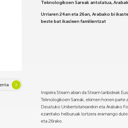
Teknologikoen Sareak antolatua, Arabak
Urriaren 24an eta 26an, Arabako bi ikast
beste bat ikasleen familientzat
rria
Inspirira Steam abian da Steam lanbideak Eus
Teknologikoen Sareak, ekimen honen parte ak
Deustuko Unibertsitatearekin eta Arabako Fo
ezarritako helburuak lortzera eramango duten 
eta 26rako.