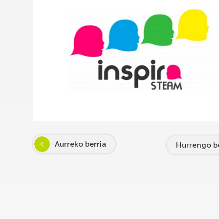
Aurreko berria
Hurrengo be