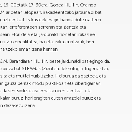
a, 16: 00etatik 17: 30era, Gobea HLHIn. Oraingo
M arloetan lelopean, irakasleentzako jardunaldi bat
 gazteentzat. Irakasleek eragin handia dute ikasleen
an, erreferenteen sorreran eta zientzia eta
ean. Hori dela eta, jardunaldi honetan irakasleei
uzko errealitatea, bai eta, irakaskuntzatik, hori
e hartzeko eman izena
hemen
.
, J.M. Barandiaran HLHIn, beste jardunaldi bat egingo da,
 pieza bat STEAMak (Zientzia, Teknologia, Ingeniaritza,
ska eta mutilei hurbiltzeko. Helburua da gazteek, eta
ian gauza berriak modu praktikoan eta dibertigarrian
ua da sentsibilizatzea emakumeen zientzia- eta
ari buruz, hori eragiten duten arrazoiei buruz eta
 dezakezu izena.