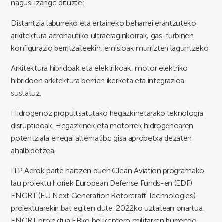
nagusi izango dituzte:
Distantzia laburreko eta ertaineko beharrei erantzuteko
arkitektura aeronautiko ultraeraginkorrak, gas-turbinen
konfigurazio berritzaileekin, emisioak murrizten laguntzeko
Arkitektura hibridoak eta elektrikoak, motor elektriko
hibridoen arkitektura berrien ikerketa eta integrazioa
sustatuz.
Hidrogenoz propultsatutako hegazkinetarako teknologia
disruptiboak. Hegazkinek eta motorrek hidrogenoaren
potentziala erregai alternatibo gisa aprobetxa dezaten
ahalbidetzea.
ITP Aerok parte hartzen duen Clean Aviation programako
lau proiektu horiek European Defense Funds-en (EDF)
ENGRT (EU Next Generation Rotorcraft Technologies)
proiektuarekin bat egiten dute, 2022ko uztailean onartua.
ENGRT proiektua EBko helikoptero militarren hurrengo