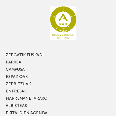
ez
galdu
PARKEA
MUSIK
FEST
jaialdiaren
edizio
berria!
ZERGATIK EUSKADI
PARKEA
CAMPUSA
ESPAZIOAK
ZERBITZUAK
ENPRESAK
HARREMANETARAKO
ALBISTEAK
EKITALDIEN AGENDA