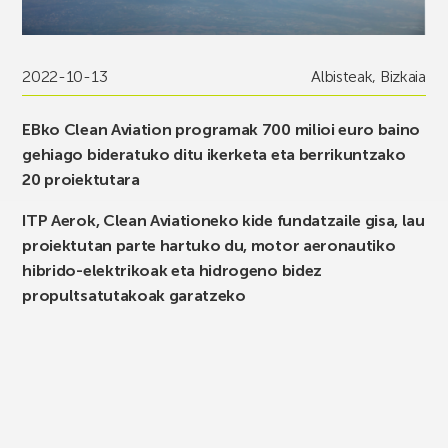
2022-10-13
Albisteak
,
Bizkaia
EBko Clean Aviation programak 700 milioi euro baino
gehiago bideratuko ditu ikerketa eta berrikuntzako
20 proiektutara
ITP Aerok, Clean Aviationeko kide fundatzaile gisa, lau
proiektutan parte hartuko du, motor aeronautiko
hibrido-elektrikoak eta hidrogeno bidez
propultsatutakoak garatzeko