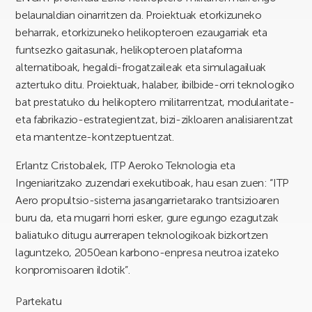
belaunaldian oinarritzen da. Proiektuak etorkizuneko
beharrak, etorkizuneko helikopteroen ezaugarriak eta
funtsezko gaitasunak, helikopteroen plataforma
alternatiboak, hegaldi-frogatzaileak eta simulagailuak
aztertuko ditu. Proiektuak, halaber, ibilbide-orri teknologiko
bat prestatuko du helikoptero militarrentzat, modularitate-
eta fabrikazio-estrategientzat, bizi-zikloaren analisiarentzat
eta mantentze-kontzeptuentzat.
Erlantz Cristobalek, ITP Aeroko Teknologia eta
Ingeniaritzako zuzendari exekutiboak, hau esan zuen: “ITP
Aero propultsio-sistema jasangarrietarako trantsizioaren
buru da, eta mugarri horri esker, gure egungo ezagutzak
baliatuko ditugu aurrerapen teknologikoak bizkortzen
laguntzeko, 2050ean karbono-enpresa neutroa izateko
konpromisoaren ildotik”.
Partekatu