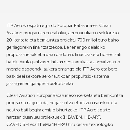
ITP Aerok ospatu egin du Europar Batasunaren Clean
Aviation programaren erabakia, aeronautikaren sektoreko
20 ikerketa eta berrikuntza proiektu 700 milioi euro baino
gehiagorekin finantzatzekoa. Lehenengo deialdiko
proposamenak ebaluatu ondoren, finantzaketa horren zati
batek, dirulaguntzaren hitzarmena arrakastaz amaitzearen
mende dagoenak, aukera emango die ITP Aero eta bere
bazkideei sektore aeronautikoan propultsio-sistema
jasangarrien garapena bizkortzeko.
Clean Aviation Europar Batasuneko ikerketa eta berrikuntza
programa nagusia da, hegazkintza etorkizun iraunkor eta
neutro bati begira emisio bihurtzeko. ITP Aerok parte
hartzen duen lau proiektuek (HEAVEN, HE-ART,
CAVEDISH eta TheMa4HERA) hiru oinarri teknologiko