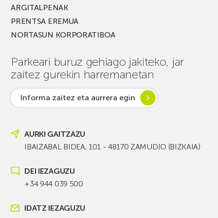
ARGITALPENAK
PRENTSA EREMUA
NORTASUN KORPORATIBOA
Parkeari buruz gehiago jakiteko, jar
zaitez gurekin harremanetan
Informa zaitez eta aurrera egin
AURKI GAITZAZU
IBAIZABAL BIDEA, 101 - 48170 ZAMUDIO (BIZKAIA)
DEI IEZAGUZU
+34 944 039 500
IDATZ IEZAGUZU