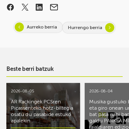
Aurreko berria
Hurrengo berria
Beste berri batzuk
2026-08-05
2026-08-04
AR Rackingek PCSren
Musika gustuko
Picassenteko hotz-biltegia
eta giro onean u
osatu du pasabide estuko
bat pasa nahi ba
apalekin
galdu PARKEA M
jaialdiaren edizio