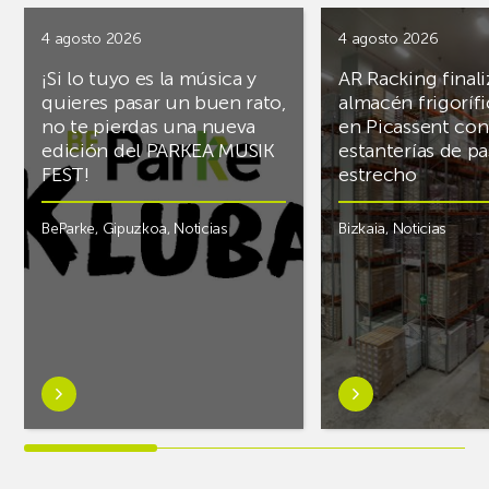
4 agosto 2026
4 agosto 2026
¡Si lo tuyo es la música y
AR Racking finali
quieres pasar un buen rato,
almacén frigoríf
no te pierdas una nueva
en Picassent con
edición del PARKEA MUSIK
estanterías de pa
FEST!
estrecho
BeParke
,
Gipuzkoa
,
Noticias
Bizkaia
,
Noticias
Saber
Saber
más
más
sobre¡Si
sobreAR
lo
Racking