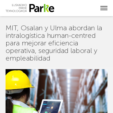
Skip
to
main
content
MIT, Osalan y Ulma abordan la
intralogística human-centred
para mejorar eficiencia
operativa, seguridad laboral y
empleabilidad