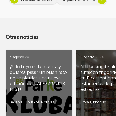
Otras noticias
4 agosto 2026
4 agosto 2026
¡Si lo tuyo es la música y
AR Racking finali
quieres pasar un buen rato,
almacén frigoríf
no te pierdas una nueva
en Picassent con
edición del PARKEA MUSIK
estanterías de pa
FEST!
estrecho
BeParke
,
Gipuzkoa
,
Noticias
Bizkaia
,
Noticias