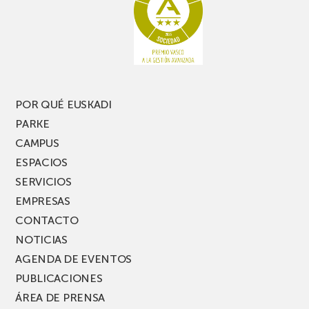
te
pasillo
pierdas
estrecho
una
nueva
edición
del
PARKEA
POR QUÉ EUSKADI
MUSIK
PARKE
FEST!
CAMPUS
ESPACIOS
SERVICIOS
EMPRESAS
CONTACTO
NOTICIAS
AGENDA DE EVENTOS
PUBLICACIONES
ÁREA DE PRENSA