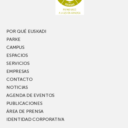
una
nueva
edición
del
PARKEA
POR QUÉ EUSKADI
MUSIK
PARKE
FEST!
CAMPUS
ESPACIOS
SERVICIOS
EMPRESAS
CONTACTO
NOTICIAS
AGENDA DE EVENTOS
PUBLICACIONES
ÁREA DE PRENSA
IDENTIDAD CORPORATIVA