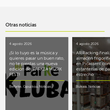
Otras noticias
4 agosto 2026
4 agosto 2026
¡Si lo tuyo es la música y
AR Racking finali
quieres pasar un buen rato,
almacén frigoríf
no te pierdas una nueva
en Picassent con
edición del PARKEA MUSIK
estanterías de pa
FEST!
estrecho
BeParke
,
Gipuzkoa
,
Noticias
Bizkaia
,
Noticias