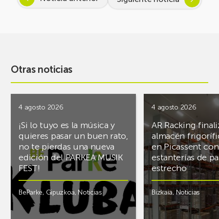
Otras noticias
4 agosto 2026
4 agosto 2026
¡Si lo tuyo es la música y
AR Racking finali
quieres pasar un buen rato,
almacén frigoríf
no te pierdas una nueva
en Picassent con
edición del PARKEA MUSIK
estanterías de pa
FEST!
estrecho
BeParke
,
Gipuzkoa
,
Noticias
Bizkaia
,
Noticias