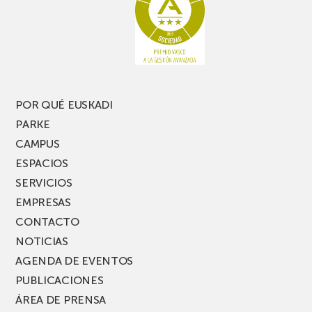
te
pasillo
pierdas
estrecho
una
nueva
edición
del
PARKEA
POR QUÉ EUSKADI
MUSIK
PARKE
FEST!
CAMPUS
ESPACIOS
SERVICIOS
EMPRESAS
CONTACTO
NOTICIAS
AGENDA DE EVENTOS
PUBLICACIONES
ÁREA DE PRENSA