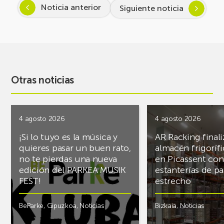
Noticia anterior
Siguiente noticia
Otras noticias
4 agosto 2026
4 agosto 2026
¡Si lo tuyo es la música y
AR Racking finali
quieres pasar un buen rato,
almacén frigoríf
no te pierdas una nueva
en Picassent con
edición del PARKEA MUSIK
estanterías de pa
FEST!
estrecho
BeParke
,
Gipuzkoa
,
Noticias
Bizkaia
,
Noticias