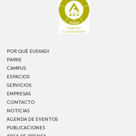
te
pasillo
pierdas
estrecho
una
nueva
edición
del
PARKEA
POR QUÉ EUSKADI
MUSIK
PARKE
FEST!
CAMPUS
ESPACIOS
SERVICIOS
EMPRESAS
CONTACTO
NOTICIAS
AGENDA DE EVENTOS
PUBLICACIONES