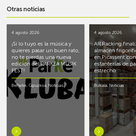
Otras noticias
4 agosto 2026
4 agosto 2026
¡Si lo tuyo es la música y
AR Racking finali
quieres pasar un buen rato,
almacén frigoríf
no te pierdas una nueva
en Picassent con
edición del PARKEA MUSIK
estanterías de pa
FEST!
estrecho
BeParke
,
Gipuzkoa
,
Noticias
Bizkaia
,
Noticias
Saber
Saber