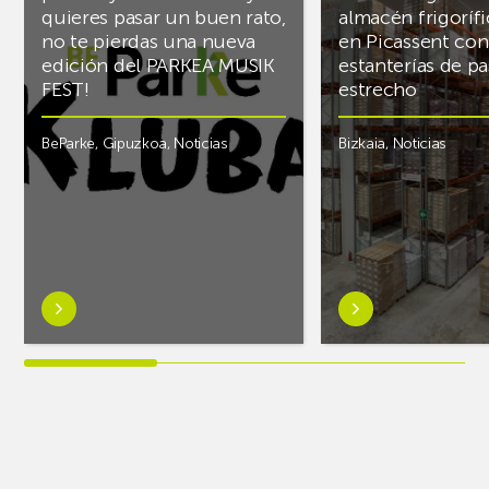
quieres pasar un buen rato,
almacén frigoríf
no te pierdas una nueva
en Picassent con
edición del PARKEA MUSIK
estanterías de pa
FEST!
estrecho
BeParke
,
Gipuzkoa
,
Noticias
Bizkaia
,
Noticias
Saber
Saber
más
más
sobre¡Si
sobreAR
lo
Racking
tuyo
finaliza
es
el
la
almacén
música
frigorífico