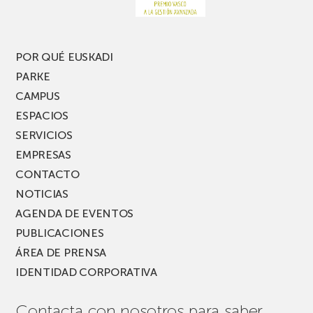
nueva
edición
del
PARKEA
POR QUÉ EUSKADI
MUSIK
PARKE
FEST!
CAMPUS
ESPACIOS
SERVICIOS
EMPRESAS
CONTACTO
NOTICIAS
AGENDA DE EVENTOS
PUBLICACIONES
ÁREA DE PRENSA
IDENTIDAD CORPORATIVA
Contacta con nosotros para saber