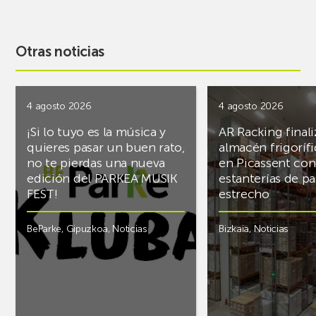
Otras noticias
4 agosto 2026
4 agosto 2026
¡Si lo tuyo es la música y
AR Racking finali
quieres pasar un buen rato,
almacén frigoríf
no te pierdas una nueva
en Picassent con
edición del PARKEA MUSIK
estanterías de pa
FEST!
estrecho
BeParke
,
Gipuzkoa
,
Noticias
Bizkaia
,
Noticias