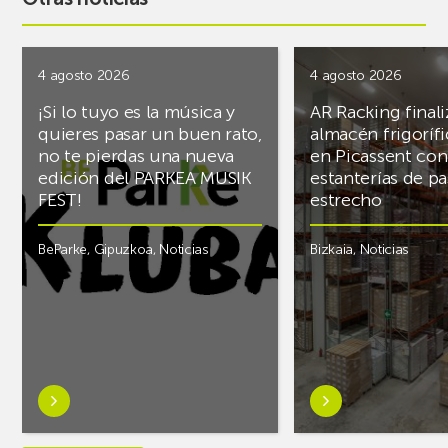
4 agosto 2026
4 agosto 2026
¡Si lo tuyo es la música y
AR Racking finali
quieres pasar un buen rato,
almacén frigoríf
no te pierdas una nueva
en Picassent con
edición del PARKEA MUSIK
estanterías de pa
FEST!
estrecho
BeParke
,
Gipuzkoa
,
Noticias
Bizkaia
,
Noticias
Saber
Saber
más
más
sobre¡Si
sobreAR