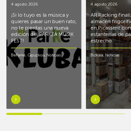
4 agosto 2026
4 agosto 2026
¡Si lo tuyo es la música y
AR Racking finali
quieres pasar un buen rato,
almacén frigoríf
no te pierdas una nueva
en Picassent con
edición del PARKEA MUSIK
estanterías de pa
FEST!
estrecho
BeParke
,
Gipuzkoa
,
Noticias
Bizkaia
,
Noticias
Saber
Saber
más
más
sobre¡Si
sobreAR
lo
Racking
tuyo
finaliza