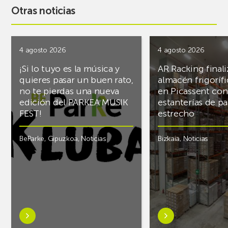
Otras noticias
4 agosto 2026
4 agosto 2026
¡Si lo tuyo es la música y
AR Racking finali
quieres pasar un buen rato,
almacén frigoríf
no te pierdas una nueva
en Picassent con
edición del PARKEA MUSIK
estanterías de pa
FEST!
estrecho
BeParke
,
Gipuzkoa
,
Noticias
Bizkaia
,
Noticias
Saber
Saber
más
más