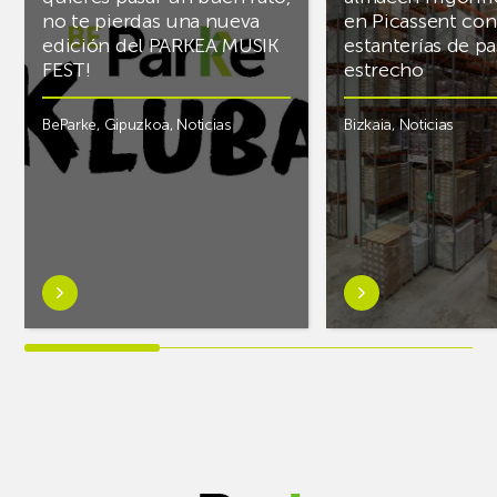
no te pierdas una nueva
en Picassent con
edición del PARKEA MUSIK
estanterías de pa
FEST!
estrecho
BeParke
,
Gipuzkoa
,
Noticias
Bizkaia
,
Noticias
Saber
Saber
más
más
sobre¡Si
sobreAR
lo
Racking
tuyo
finaliza
es
el
la
almacén
música
frigorífico