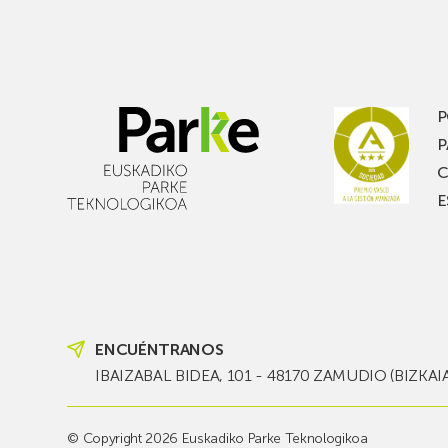
la
alm
música
frigo
y
de
quieres
PC
pasar
en
P
un
Pica
P
buen
con
C
rato,
esta
E
no
de
te
pasi
pierdas
est
una
nueva
edición
ENCUÉNTRANOS
del
PARKEA
IBAIZABAL BIDEA, 101 - 48170 ZAMUDIO (BIZKAI
MUSIK
FEST!
© Copyright 2026 Euskadiko Parke Teknologikoa