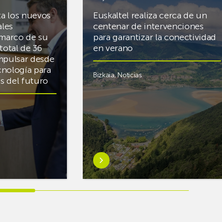
ta los nuevos
Euskaltel realiza cerca de un
ales
centenar de intervenciones
 marco de su
para garantizar la conectividad
total de 36
en verano
mpulsar desde
cnología para
Bizkaia
,
Noticias
cas del futuro
Saber
más
sobreEuskaltel
realiza
cerca
de