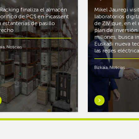
Racking finaliza el almacén
Mikel Jauregi visi
gorífico de PCS en Picassent
laboratorios digit
 estanterías de pasillo
de ZIV que, en el
recho
plan de inversión 
millones, busca i
Euskadi nueva te
aia
,
Noticias
las redes eléctri
Bizkaia
,
Noticias
er
Saber
s
más
reAR
sobreMikel
king
Jauregi
iza
visita
los