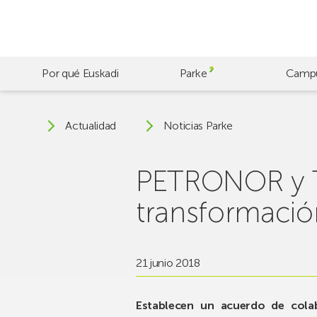
Skip
to
main
content
Por qué Euskadi
Parke
Camp
Actualidad
Noticias Parke
PETRONOR y TE
transformación 
21 junio 2018
Establecen un acuerdo de cola