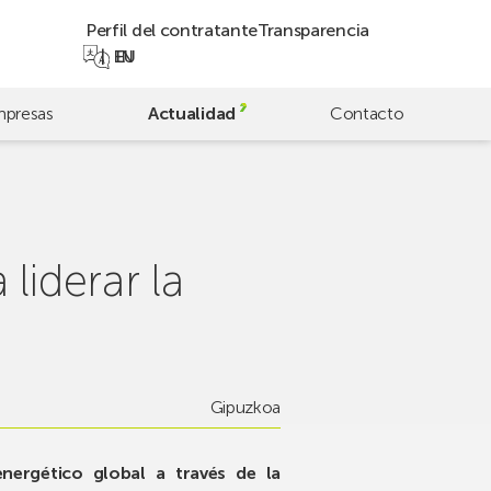
Perfil del contratante
Transparencia
EN
EU
presas
Actualidad
Contacto
iderar la
Gipuzkoa
ergético global a través de la