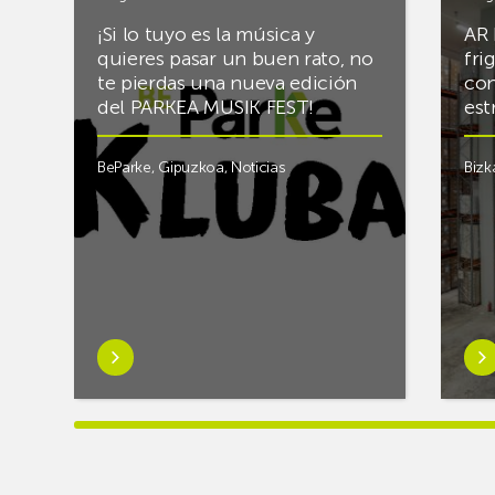
¡Si lo tuyo es la música y
AR 
quieres pasar un buen rato, no
fri
te pierdas una nueva edición
con
del PARKEA MUSIK FEST!
est
BeParke
,
Gipuzkoa
,
Noticias
Bizk
Saber
Sab
más
má
sobre¡Si
sob
lo
Rac
tuyo
final
es
el