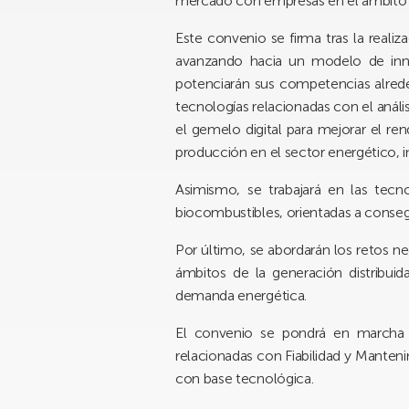
mercado con empresas en el ámbito de 
Este convenio se firma tras la reali
avanzando hacia un modelo de innov
potenciarán sus competencias alreded
tecnologías relacionadas con el análisis
el gemelo digital para mejorar el re
producción en el sector energético, in
Asimismo, se trabajará en las tec
biocombustibles, orientadas a consegui
Por último, se abordarán los retos 
ámbitos de la generación distribuida
demanda energética.
El convenio se pondrá en marcha a
relacionadas con Fiabilidad y Manten
con base tecnológica.