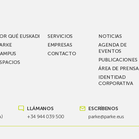
acén
nuevos
rífico
laboratorios
digitales
S
de ZIV que, en
el
OR QUÉ EUSKADI
SERVICIOS
NOTICIAS
ssent
marco
ARKE
EMPRESAS
AGENDA DE
de su
EVENTOS
AMPUS
CONTACTO
nterías
plan
PUBLICACIONES
SPACIOS
de
ÁREA DE PRENSA
llo
inversión total de
IDENTIDAD
recho
36
CORPORATIVA
millones, busca impu
Euskadi nueva tecnol
para
LLÁMANOS
ESCRÍBENOS
las
redes
A)
+34 944 039 500
parke@parke.eus
eléctricas
del
futuro