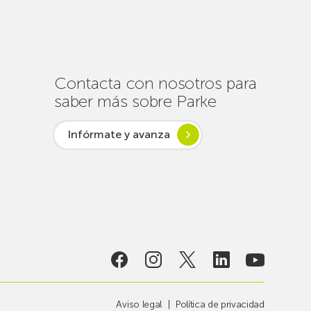
un
centenar
de
intervenciones
para
Contacta con nosotros para
garantizar
saber más sobre Parke
la
conectividad
Infórmate y avanza
en
verano
lsar desde
ogía
Aviso legal
Política de privacidad