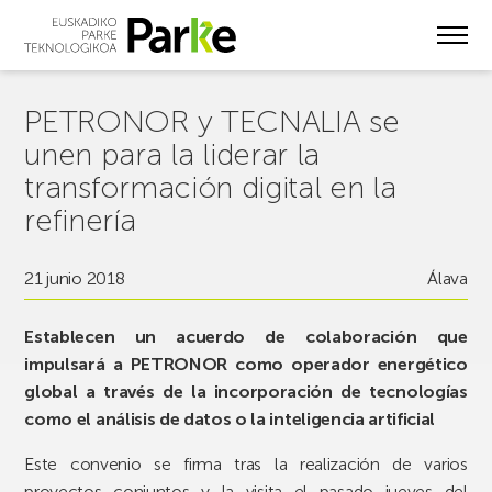
Skip
to
main
content
PETRONOR y TECNALIA se
unen para la liderar la
transformación digital en la
refinería
21 junio 2018
Álava
Establecen un acuerdo de colaboración que
impulsará a PETRONOR como operador energético
global a través de la incorporación de tecnologías
como el análisis de datos o la inteligencia artificial
Este convenio se firma tras la realización de varios
proyectos conjuntos y la visita el pasado jueves del