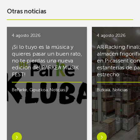
Otras noticias
4 agosto 2026
4 agosto 2026
¡Si lo tuyo es la música y
AR Racking finali
quieres pasar un buen rato,
almacén frigoríf
no te pierdas una nueva
en Picassent con
edición del PARKEA MUSIK
estanterías de pa
FEST!
estrecho
BeParke
,
Gipuzkoa
,
Noticias
Bizkaia
,
Noticias
Saber
Saber