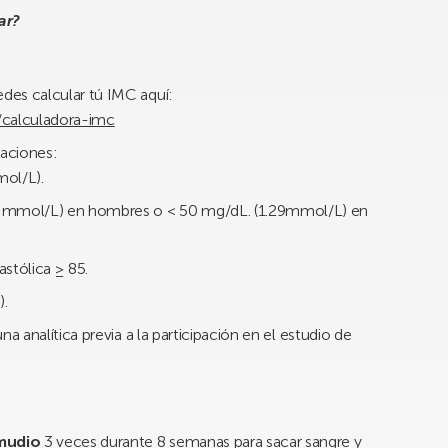
par?
des calcular tú IMC aquí:
/calculadora-imc
raciones:
mol/L).
3 mmol/L) en hombres o < 50 mg/dL. (1.29mmol/L) en
iastólica ≥ 85.
).
a analítica previa a la participación en el estudio de
amudio
3 veces durante 8 semanas para sacar sangre y