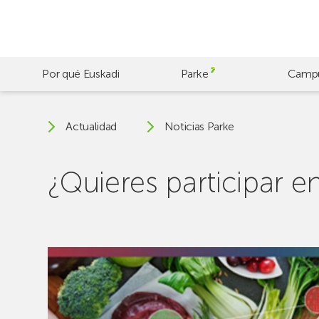
Skip
to
main
content
Por qué Euskadi
Parke
Camp
Actualidad
Noticias Parke
¿Quieres participar e