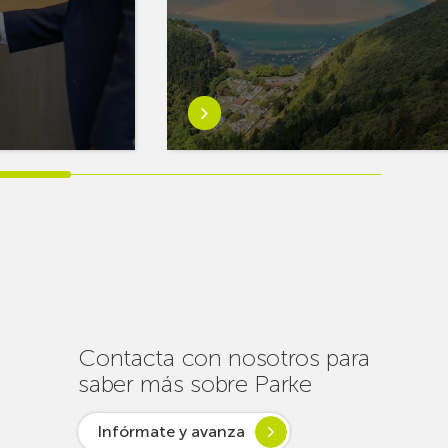
Saber
más
sobreEuskaltel
realiza
cerca
de
un
centenar
de
intervenciones
para
Contacta con nosotros para
garantizar
saber más sobre Parke
la
conectividad
Infórmate y avanza
en