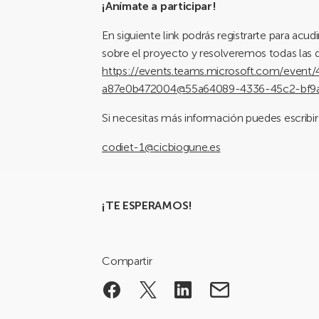
¡Anímate a participar!
En siguiente link podrás registrarte para ac
sobre el proyecto y resolveremos todas las 
https://events.teams.microsoft.com/even
a87e0b472004@55a64089-4336-45c2-bf9
Si necesitas más información puedes escribir 
codiet-1@cicbiogune.es
¡TE ESPERAMOS!
Compartir