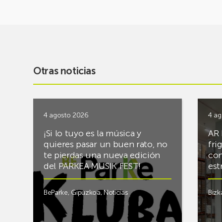
Otras noticias
4 agosto 2026
4 ag
¡Si lo tuyo es la música y
AR 
quieres pasar un buen rato, no
fri
te pierdas una nueva edición
con
del PARKEA MUSIK FEST!
est
BeParke
,
Gipuzkoa
,
Noticias
Bizk