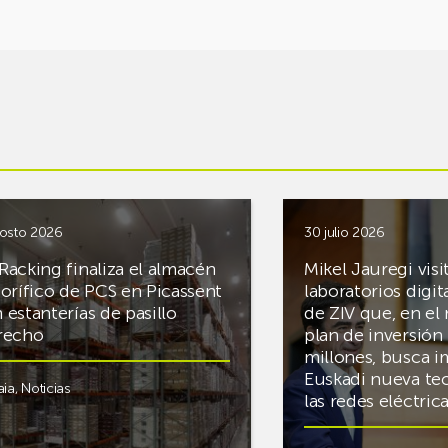
osto 2026
30 julio 2026
Racking finaliza el almacén
Mikel Jauregi visi
gorífico de PCS en Picassent
laboratorios digit
 estanterías de pasillo
de ZIV que, en el
recho
plan de inversión 
millones, busca i
Euskadi nueva te
aia
,
Noticias
las redes eléctri