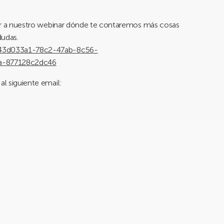
udir a nuestro webinar dónde te contaremos más cosas
dudas.
t/43d033a1-78c2-47ab-8c56-
a-877128c2dc46
al siguiente email: