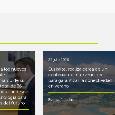
29 julio 2026
ta los nuevos
Euskaltel realiza cerca de un
ales
centenar de intervenciones
 marco de su
para garantizar la conectividad
total de 36
en verano
mpulsar desde
cnología para
Bizkaia
,
Noticias
cas del futuro