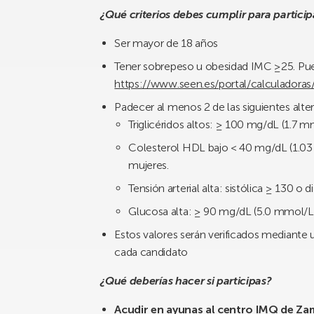
¿Qué criterios debes cumplir para partici
Ser mayor de 18 años
Tener sobrepeso u obesidad IMC ≥25. Pue
https://www.seen.es/portal/calculadoras
Padecer al menos 2 de las siguientes alte
Triglicéridos altos: ≥ 100 mg/dL (1.7 m
Colesterol HDL bajo < 40 mg/dL (1.0
mujeres.
Tensión arterial alta: sistólica ≥ 130 o d
Glucosa alta: ≥ 90 mg/dL (5.0 mmol/L
Estos valores serán verificados mediante un
cada candidato
¿Qué deberías hacer si participas?
Acudir en ayunas al centro IMQ de Z