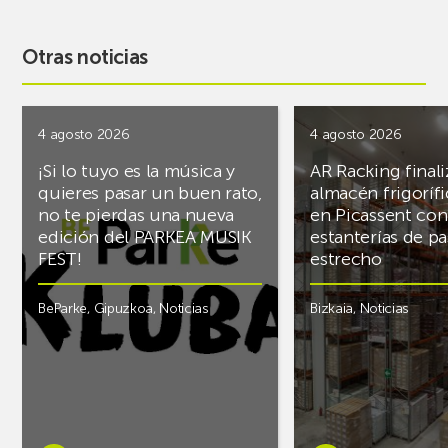
Otras noticias
4 agosto 2026
4 agosto 2026
¡Si lo tuyo es la música y
AR Racking finali
quieres pasar un buen rato,
almacén frigoríf
no te pierdas una nueva
en Picassent con
edición del PARKEA MUSIK
estanterías de pa
FEST!
estrecho
BeParke
,
Gipuzkoa
,
Noticias
Bizkaia
,
Noticias