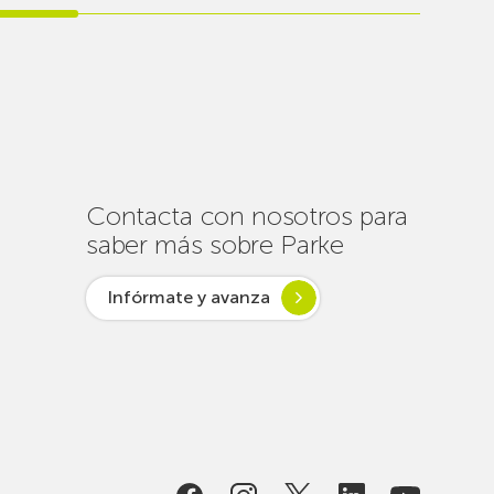
realiza
cerca
de
un
centenar
de
intervenciones
para
Contacta con nosotros para
garantizar
saber más sobre Parke
la
conectividad
Infórmate y avanza
en
verano
lsar desde
ogía