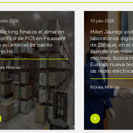
osto 2026
30 julio 2026
Racking finaliza el almacén
Mikel Jauregi visi
gorífico de PCS en Picassent
laboratorios digit
 estanterías de pasillo
de ZIV que, en el
recho
plan de inversión 
millones, busca i
Euskadi nueva te
aia
,
Noticias
las redes eléctri
Bizkaia
,
Noticias
er
Saber
s
más
reAR
sobreMikel