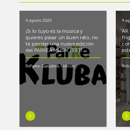
4 agosto 2026
4 ag
¡Si lo tuyo es la música y
AR 
quieres pasar un buen rato, no
fri
te pierdas una nueva edición
con
del PARKEA MUSIK FEST!
est
BeParke
,
Gipuzkoa
,
Noticias
Bizk
Saber
Sab
más
má
sobre¡Si
sob