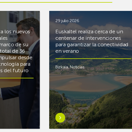
29 julio 2026
ta los nuevos
Euskaltel realiza cerca de un
ales
centenar de intervenciones
 marco de su
para garantizar la conectividad
total de 36
en verano
mpulsar desde
cnología para
Bizkaia
,
Noticias
cas del futuro
Saber
más
sobreEuskaltel