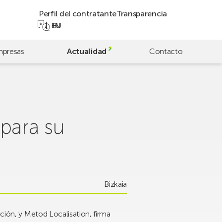
Perfil del contratante
Transparencia
EN
EU
presas
Actualidad
Contacto
 para su
Bizkaia
ación, y Metod Localisation, firma