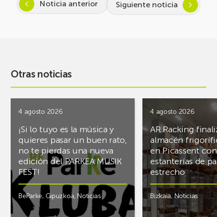
Noticia anterior
Siguiente noticia
Otras noticias
4 agosto 2026
4 agosto 2026
¡Si lo tuyo es la música y
AR Racking finali
quieres pasar un buen rato,
almacén frigoríf
no te pierdas una nueva
en Picassent con
edición del PARKEA MUSIK
estanterías de pa
FEST!
estrecho
BeParke
,
Gipuzkoa
,
Noticias
Bizkaia
,
Noticias