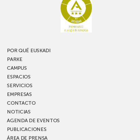
te
pasillo
pierdas
estrecho
una
nueva
edición
del
PARKEA
POR QUÉ EUSKADI
MUSIK
PARKE
FEST!
CAMPUS
ESPACIOS
SERVICIOS
EMPRESAS
CONTACTO
NOTICIAS
AGENDA DE EVENTOS
PUBLICACIONES
ÁREA DE PRENSA