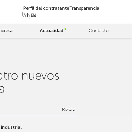
Perfil del contratante
Transparencia
EN
EU
presas
Actualidad
Contacto
atro nuevos
a
Bizkaia
industrial