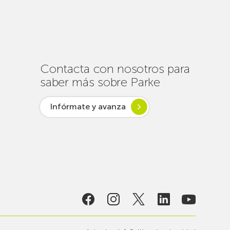
de
un
centenar
de
intervenciones
para
Contacta con nosotros para
garantizar
saber más sobre Parke
la
conectividad
Infórmate y avanza
en
verano
lsar desde
ogía