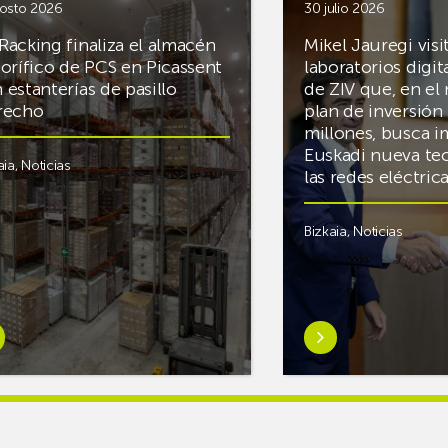
osto 2026
30 julio 2026
Racking finaliza el almacén
Mikel Jauregi visi
gorífico de PCS en Picassent
laboratorios digit
 estanterías de pasillo
de ZIV que, en el
recho
plan de inversión 
millones, busca i
Euskadi nueva te
aia
,
Noticias
las redes eléctri
Bizkaia
,
Noticias
er
Saber
s
más
reAR
sobreMikel
king
Jauregi
iza
visita