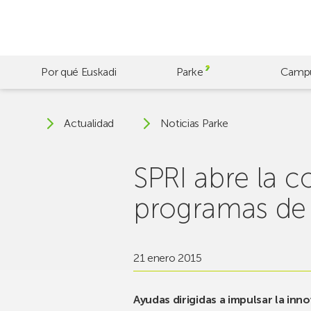
Skip
to
main
content
Por qué Euskadi
Parke
Camp
Actualidad
Noticias Parke
SPRI abre la 
programas de 
21 enero 2015
Ayudas dirigidas a impulsar la inn