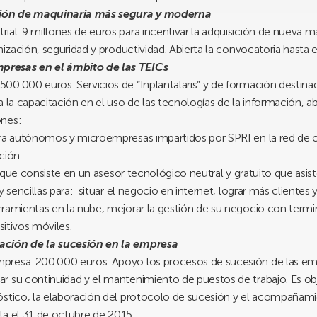
ción de maquinaria más segura y moderna
al. 9 millones de euros para incentivar la adquisición de nueva m
rnización, seguridad y productividad. Abierta la convocatoria hasta
presas en el ámbito de las TEICs
00.000 euros. Servicios de “Inplantalaris” y de formación destina
 la capacitación en el uso de las tecnologías de la información, a
ones:
ra autónomos y microempresas impartidos por SPRI en la red de 
ción.
) que consiste en un asesor tecnológico neutral y gratuito que asi
y sencillas para: situar el negocio en internet, lograr más clientes
ramientas en la nube, mejorar la gestión de su negocio con termin
sitivos móviles.
ación de la sucesión en la empresa
presa. 200.000 euros. Apoyo los procesos de sucesión de las emp
r su continuidad y el mantenimiento de puestos de trabajo. Es ob
óstico, la elaboración del protocolo de sucesión y el acompañamie
sta el 31 de octubre de 2015.