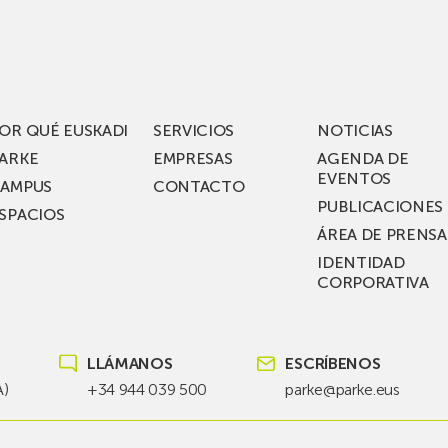
los
acén
nuevos
rífico
laboratorios
digitales
S
de ZIV que, en
el
OR QUÉ EUSKADI
SERVICIOS
NOTICIAS
ssent
marco
ARKE
EMPRESAS
AGENDA DE
de su
EVENTOS
AMPUS
CONTACTO
nterías
plan
PUBLICACIONES
SPACIOS
de
ÁREA DE PRENSA
llo
inversión total de
IDENTIDAD
recho
36
CORPORATIVA
millones, busca impu
Euskadi nueva tecnol
para
LLÁMANOS
ESCRÍBENOS
las
redes
A)
+34 944 039 500
parke@parke.eus
eléctricas
del