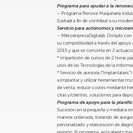
Programa para ayudar a la renova
– Programa Renove Maquinaria Industri
Euskadi a fin de contribuir a su mode
Servicio para autónomos y microem
– MikroenpresaDigital@. Dotado con 5
su competitividad a través del apoyo a
2015 y que se concreta en 2 actuaci
* Impartición de cursos
de 2 horas pa
usos de las Tecnologías de la Informa
* Servicio de asesoría
(“Implantalaris”
a implantar y utilizar herramientas mu
de venta, reducir costes mediante her
citas y/clientes, soluciones para dispo
Programa de apoyo para la planific
Sucesión en la pequeña y mediana em
manera ordenada, tratando de asegura
personalizado y elaboración de diagn
revisión. El programa, está abierto ha