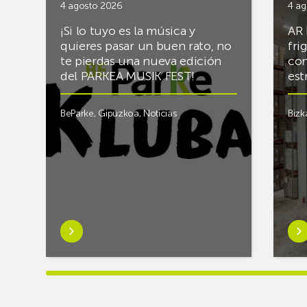
4 agosto 2026
4 ag
¡Si lo tuyo es la música y
AR 
quieres pasar un buen rato, no
fri
te pierdas una nueva edición
con
del PARKEA MUSIK FEST!
est
BeParke
,
Gipuzkoa
,
Noticias
Bizk
Saber
Sab
más
má
sobre¡Si
sob
lo
Rac
tuyo
final