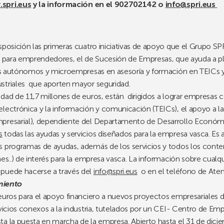
spri.eus
y la información en el 902702142 o
info@spri.eus
sposición las primeras cuatro iniciativas de apoyo que el Grupo 
e para emprendedores, el de Sucesión de Empresas, que ayuda a pl
 los autónomos y microempresas en asesoría y formación en TEICs 
striales que aporten mayor seguridad.
dad de 11,7 millones de euros, están dirigidos a lograr empresas c
ectrónica y la información y comunicación (TEICs), el apoyo a la 
mpresarial), dependiente del Departamento de Desarrollo Económ
s
todas las ayudas y servicios diseñados para la empresa vasca. Es
s programas de ayudas, además de los servicios y todos los cont
es..) de interés para la empresa vasca. La información sobre cualquie
 puede hacerse a través del
info@spri.eus
o en el teléfono de Aten
miento
 euros para el apoyo financiero a nuevos proyectos empresariales 
rvicios conexos a la industria, tutelados por un CEI- Centro de Em
ta la puesta en marcha de la empresa. Abierto hasta el 31 de dici