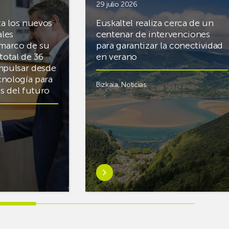
29 julio 2026
ta los nuevos
Euskaltel realiza cerca de un
ales
centenar de intervenciones
 marco de su
para garantizar la conectividad
total de 36
en verano
mpulsar desde
cnología para
Bizkaia
,
Noticias
cas del futuro
Saber
más
sobreEuskaltel
realiza
cerca