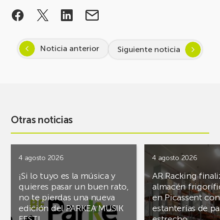
Noticia anterior
Siguiente noticia
Otras noticias
4 agosto 2026
4 agosto 2026
¡Si lo tuyo es la música y
AR Racking finali
quieres pasar un buen rato,
almacén frigoríf
no te pierdas una nueva
en Picassent con
edición del PARKEA MUSIK
estanterías de pa
FEST!
estrecho