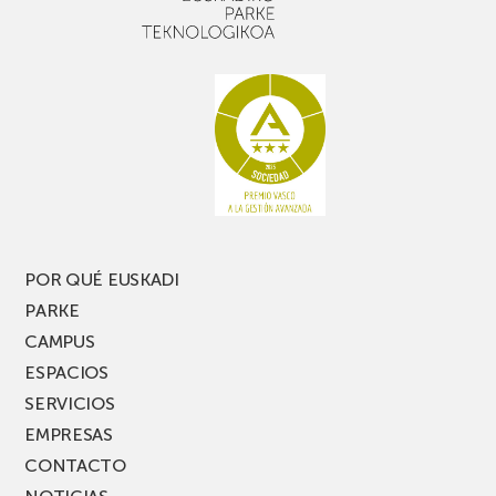
un
Picassent
buen
con
rato,
estanterías
no
de
te
pasillo
pierdas
estrecho
una
nueva
edición
del
PARKEA
POR QUÉ EUSKADI
MUSIK
PARKE
FEST!
CAMPUS
ESPACIOS
SERVICIOS
EMPRESAS
CONTACTO