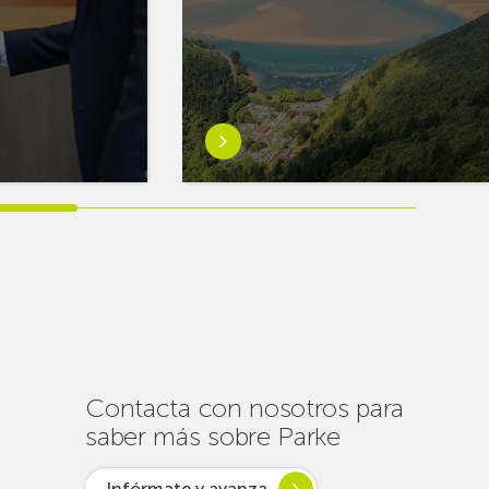
Saber
más
sobreEuskaltel
realiza
cerca
de
un
centenar
de
intervenciones
para
Contacta con nosotros para
garantizar
saber más sobre Parke
la
conectividad
Infórmate y avanza