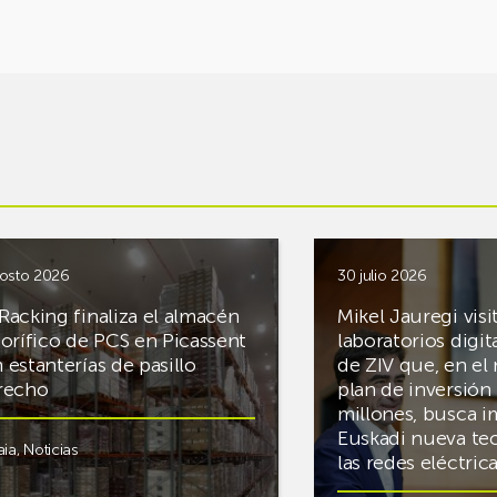
osto 2026
30 julio 2026
Racking finaliza el almacén
Mikel Jauregi visi
gorífico de PCS en Picassent
laboratorios digit
 estanterías de pasillo
de ZIV que, en el
recho
plan de inversión 
millones, busca i
Euskadi nueva te
aia
,
Noticias
las redes eléctri