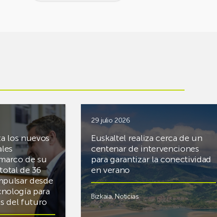
29 julio 2026
ta los nuevos
Euskaltel realiza cerca de un
ales
centenar de intervenciones
 marco de su
para garantizar la conectividad
total de 36
en verano
mpulsar desde
cnología para
Bizkaia
,
Noticias
cas del futuro