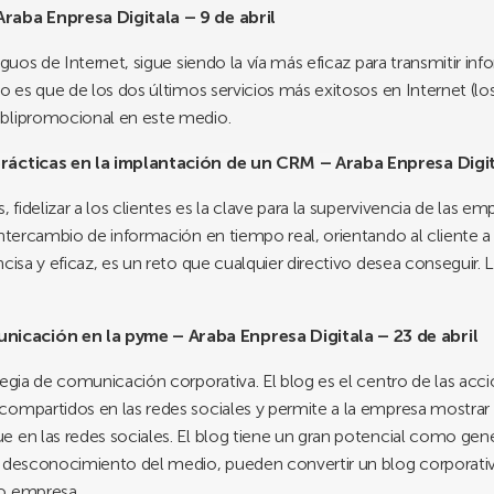
Araba Enpresa Digitala – 9 de abril
iguos de Internet, sigue siendo la vía más eficaz para transmitir in
o es que de los dos últimos servicios más exitosos en Internet (los
ublipromocional en este medio.
prácticas en la implantación de un CRM – Araba Enpresa Digit
, fidelizar a los clientes es la clave para la supervivencia de las
 intercambio de información en tiempo real, orientando al cliente
ncisa y eficaz, es un reto que cualquier directivo desea conseguir.
icación en la pyme – Araba Enpresa Digitala – 23 de abril
tegia de comunicación corporativa. El blog es el centro de las acc
compartidos en las redes sociales y permite a la empresa mostrar 
 en las redes sociales. El blog tiene un gran potencial como gener
l desconocimiento del medio, pueden convertir un blog corporativo
 o empresa.