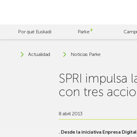
Skip
to
main
content
Por qué Euskadi
Parke
Camp
Actualidad
Noticias Parke
SPRI impulsa l
con tres acci
8 abril 2013
. Desde la iniciativa Enpresa Digi