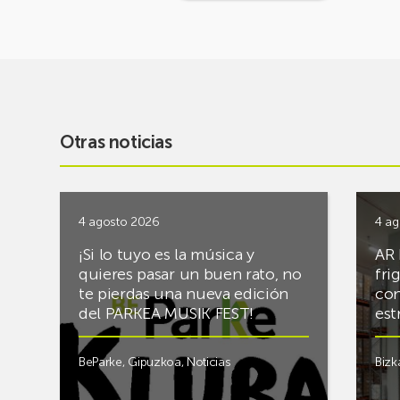
Otras noticias
4 agosto 2026
4 ag
¡Si lo tuyo es la música y
AR 
quieres pasar un buen rato, no
fri
te pierdas una nueva edición
con
del PARKEA MUSIK FEST!
est
BeParke
,
Gipuzkoa
,
Noticias
Bizk