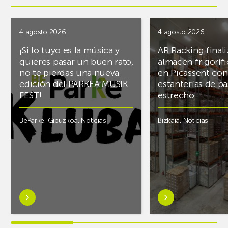
4 agosto 2026
4 agosto 2026
¡Si lo tuyo es la música y
AR Racking finali
quieres pasar un buen rato,
almacén frigoríf
no te pierdas una nueva
en Picassent con
edición del PARKEA MUSIK
estanterías de pa
FEST!
estrecho
BeParke
,
Gipuzkoa
,
Noticias
Bizkaia
,
Noticias
Saber
Saber
más
más
sobre¡Si
sobreAR