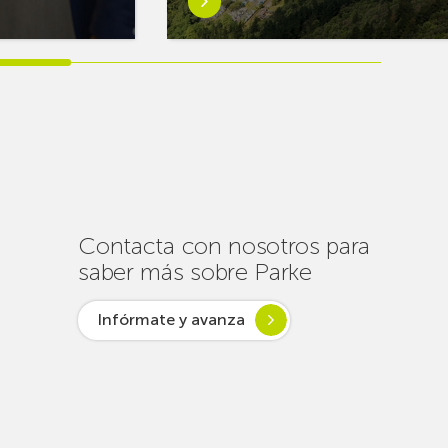
más
sobreEuskaltel
realiza
cerca
de
un
centenar
de
intervenciones
para
Contacta con nosotros para
garantizar
saber más sobre Parke
la
conectividad
Infórmate y avanza
en
verano
lsar desde
ogía