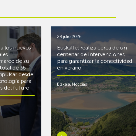
29 julio 2026
ta los nuevos
Euskaltel realiza cerca de un
ales
centenar de intervenciones
 marco de su
para garantizar la conectividad
total de 36
en verano
mpulsar desde
cnología para
Bizkaia
,
Noticias
cas del futuro
Saber