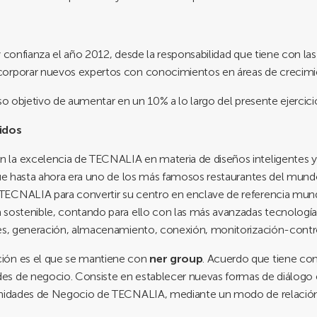
y confianza el año 2012, desde la responsabilidad que tiene con la
corporar nuevos expertos con conocimientos en áreas de crecimi
so objetivo de aumentar en un 10% a lo largo del presente ejercici
idos
 la excelencia de TECNALIA en materia de diseños inteligentes y
ue hasta ahora era uno de los más famosos restaurantes del mundo, 
TECNALIA para convertir su centro en enclave de referencia mund
sostenible, contando para ello con las más avanzadas tecnologías 
tes, generación, almacenamiento, conexión, monitorización-contro
ión es el que se mantiene con
ner group
. Acuerdo que tiene c
s de negocio. Consiste en establecer nuevas formas de diálogo e
 Unidades de Negocio de TECNALIA, mediante un modo de relación