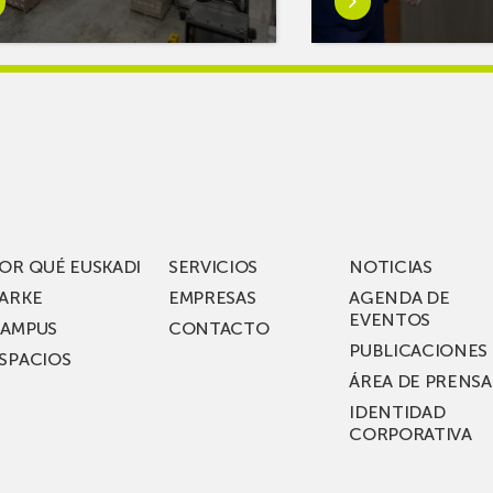
s
más
reAR
sobreMikel
king
Jauregi
iza
visita
los
acén
nuevos
rífico
laboratorios
digitales
S
de ZIV que, en
el
OR QUÉ EUSKADI
SERVICIOS
NOTICIAS
ssent
marco
ARKE
EMPRESAS
AGENDA DE
de su
EVENTOS
AMPUS
CONTACTO
nterías
plan
PUBLICACIONES
SPACIOS
de
ÁREA DE PRENSA
llo
inversión total de
IDENTIDAD
recho
36
CORPORATIVA
millones, busca impu
Euskadi nueva tecnol