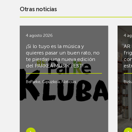
Otras noticias
4 agosto 2026
4 ag
¡Si lo tuyo es la música y
AR 
quieres pasar un buen rato, no
fri
te pierdas una nueva edición
con
del PARKEA MUSIK FEST!
est
BeParke
,
Gipuzkoa
,
Noticias
Bizk
Saber
Sab