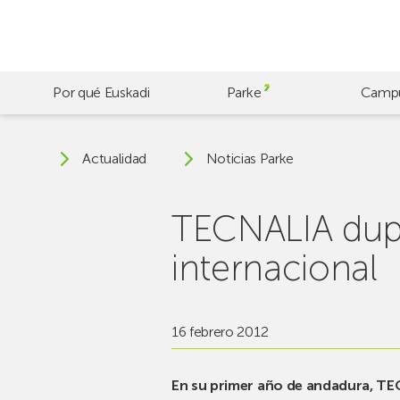
Skip
to
main
content
Por qué Euskadi
Parke
Camp
Actualidad
Noticias Parke
TECNALIA dupl
internacional
16 febrero 2012
En su primer año de andadura, TE