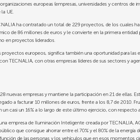
rganizaciones europeas (empresas, universidades y centros de inv
 la UE.
ALIA ha contratado un total de 229 proyectos, de los cuales ha 
ico de 86 millones de euros y le convierte en la primera entidad 
o en proyectos liderados.
os proyectos europeos, significa también una oportunidad para las
 con TECNALIA, con otras empresas líderes de sus sectores y age
 nuevas empresas y mantiene la participación en 21 de ellas. Est
gado a facturar 10 millones de euros, frente a los 8,7 de 2010. Fru
 casi un 16% a lo largo de este último ejercicio, con respecto a
una empresa de Iluminación Inteligente creada por TECNALIA, AC
úblico que consigue ahorrar entre el 70% y el 80% de la energía de 
n función de las personas y los vehículos que en esos momentos cir