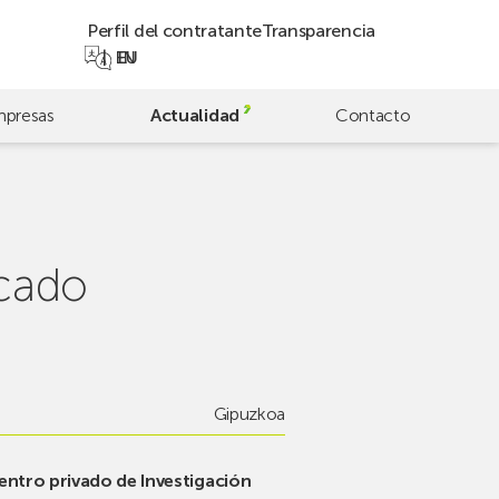
Perfil del contratante
Transparencia
EN
EU
presas
Actualidad
Contacto
rcado
Gipuzkoa
ntro privado de Investigación