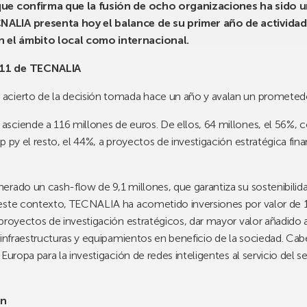
 que confirma que la fusión de ocho organizaciones ha sido 
NALIA presenta hoy el balance de su primer año de activida
 el ámbito local como internacional.
011 de TECNALIA
 acierto de la decisión tomada hace un año y avalan un prometedo
sciende a 116 millones de euros. De ellos, 64 millones, el 56%,
p py el resto, el 44%, a proyectos de investigación estratégica fin
rado un cash-flow de 9,1 millones, que garantiza su sostenibilid
este contexto, TECNALIA ha acometido inversiones por valor de 17
proyectos de investigación estratégicos, dar mayor valor añadido a
 infraestructuras y equipamientos en beneficio de la sociedad. Ca
Europa para la investigación de redes inteligentes al servicio del s
ón