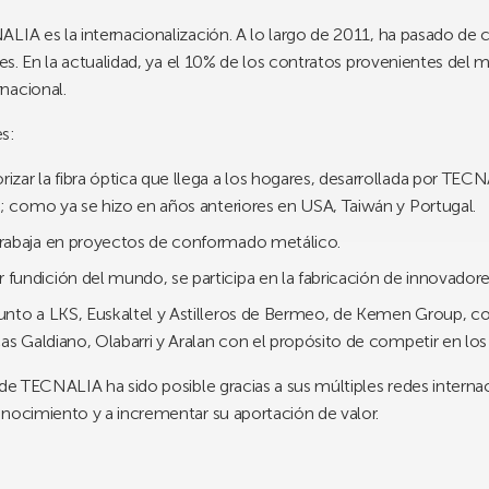
LIA es la internacionalización. A lo largo de 2011, ha pasado de 
nes. En la actualidad, ya el 10% de los contratos provenientes del
nacional.
s:
zar la fibra óptica que llega a los hogares, desarrollada por TEC
; como ya se hizo en años anteriores en USA, Taiwán y Portugal.
rabaja en proyectos de conformado metálico.
undición del mundo, se participa en la fabricación de innovador
nto a LKS, Euskaltel y Astilleros de Bermeo, de Kemen Group, co
as Galdiano, Olabarri y Aralan con el propósito de competir en lo
 de TECNALIA ha sido posible gracias a sus múltiples redes interna
onocimiento y a incrementar su aportación de valor.