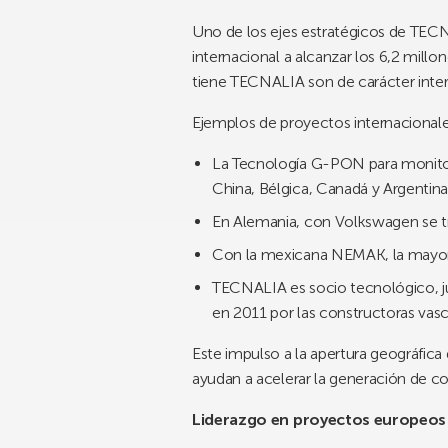
Uno de los ejes estratégicos de TECNA
internacional a alcanzar los 6,2 millo
tiene TECNALIA son de carácter inter
Ejemplos de proyectos internacionale
La Tecnología G-PON para monitori
China, Bélgica, Canadá y Argentina
En Alemania, con Volkswagen se t
Con la mexicana NEMAK, la mayor f
TECNALIA es socio tecnológico, ju
en 2011 por las constructoras vasc
Este impulso a la apertura geográfica
ayudan a acelerar la generación de c
Liderazgo en proyectos europeos