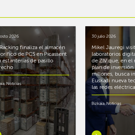
osto 2026
30 julio 2026
Racking finaliza el almacén
Mikel Jauregi visi
gorífico de PCS en Picassent
laboratorios digit
 estanterías de pasillo
de ZIV que, en el
recho
plan de inversión 
millones, busca i
Euskadi nueva te
aia
,
Noticias
las redes eléctri
Bizkaia
,
Noticias
er
Saber