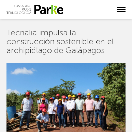
Skip
to
main
content
Tecnalia impulsa la
construcción sostenible en el
archipiélago de Galápagos