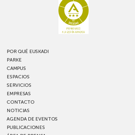
te
pasillo
pierdas
estrecho
una
nueva
edición
del
PARKEA
POR QUÉ EUSKADI
MUSIK
PARKE
FEST!
CAMPUS
ESPACIOS
SERVICIOS
EMPRESAS
CONTACTO
NOTICIAS
AGENDA DE EVENTOS
PUBLICACIONES