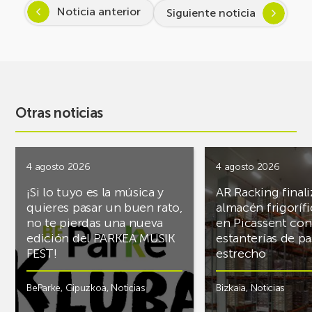
Noticia anterior
Siguiente noticia
Otras noticias
4 agosto 2026
4 agosto 2026
¡Si lo tuyo es la música y
AR Racking finali
quieres pasar un buen rato,
almacén frigoríf
no te pierdas una nueva
en Picassent con
edición del PARKEA MUSIK
estanterías de pa
FEST!
estrecho
BeParke
,
Gipuzkoa
,
Noticias
Bizkaia
,
Noticias