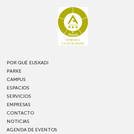
rato,
estanterías
no
de
te
pasillo
pierdas
estrecho
una
nueva
edición
del
PARKEA
POR QUÉ EUSKADI
MUSIK
PARKE
FEST!
CAMPUS
ESPACIOS
SERVICIOS
EMPRESAS
CONTACTO
NOTICIAS
AGENDA DE EVENTOS