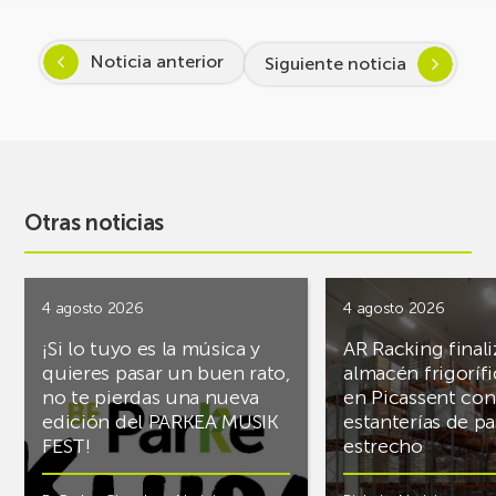
Noticia anterior
Siguiente noticia
Otras noticias
4 agosto 2026
4 agosto 2026
¡Si lo tuyo es la música y
AR Racking finali
quieres pasar un buen rato,
almacén frigoríf
no te pierdas una nueva
en Picassent con
edición del PARKEA MUSIK
estanterías de pa
FEST!
estrecho