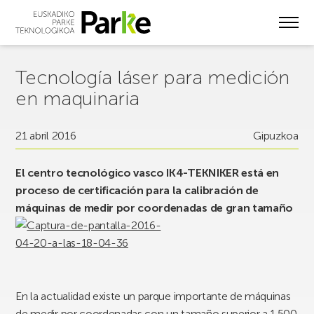
Skip
to
main
content
Tecnología láser para medición
en maquinaria
21 abril 2016
Gipuzkoa
El centro tecnológico vasco IK4-TEKNIKER está en
proceso de certificación para la calibración de
máquinas de medir por coordenadas de gran tamaño
En la actualidad existe un parque importante de máquinas
de medir por coordenadas con un tamaño superior a 1.500