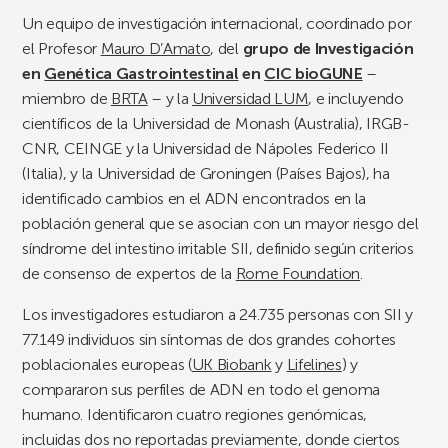
Un equipo de investigación internacional, coordinado por
el Profesor
Mauro D’Amato
, del
grupo de Investigación
en
Genética Gastrointestinal
en
CIC bioGUNE
–
miembro de
BRTA
– y la
Universidad LUM
, e incluyendo
científicos de la Universidad de Monash (Australia), IRGB-
CNR, CEINGE y la Universidad de Nápoles Federico II
(Italia), y la Universidad de Groningen (Países Bajos), ha
identificado cambios en el ADN encontrados en la
población general que se asocian con un mayor riesgo del
síndrome del intestino irritable SII, definido según criterios
de consenso de expertos de la
Rome Foundation
.
Los investigadores estudiaron a 24.735 personas con SII y
77.149 individuos sin síntomas de dos grandes cohortes
poblacionales europeas (
UK Biobank
y
Lifelines
) y
compararon sus perfiles de ADN en todo el genoma
humano. Identificaron cuatro regiones genómicas,
incluidas dos no reportadas previamente, donde ciertos