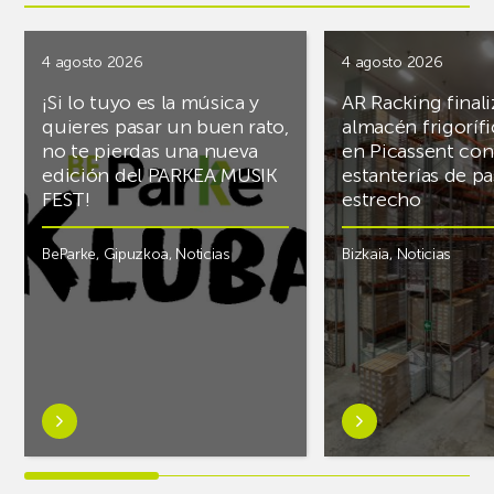
4 agosto 2026
4 agosto 2026
¡Si lo tuyo es la música y
AR Racking finali
quieres pasar un buen rato,
almacén frigoríf
no te pierdas una nueva
en Picassent con
edición del PARKEA MUSIK
estanterías de pa
FEST!
estrecho
BeParke
,
Gipuzkoa
,
Noticias
Bizkaia
,
Noticias
Saber
Saber
más
más
sobre¡Si
sobreAR