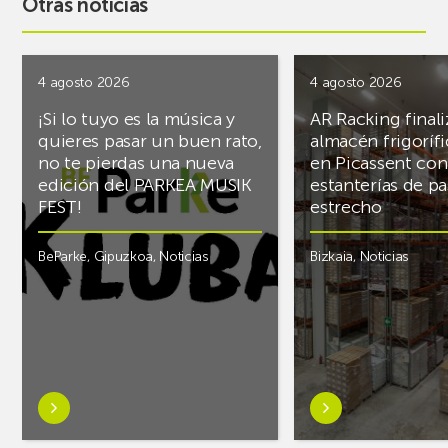
Otras noticias
4 agosto 2026
4 agosto 2026
¡Si lo tuyo es la música y
AR Racking finali
quieres pasar un buen rato,
almacén frigoríf
no te pierdas una nueva
en Picassent con
edición del PARKEA MUSIK
estanterías de pa
FEST!
estrecho
BeParke
,
Gipuzkoa
,
Noticias
Bizkaia
,
Noticias
Saber
Saber
más
más