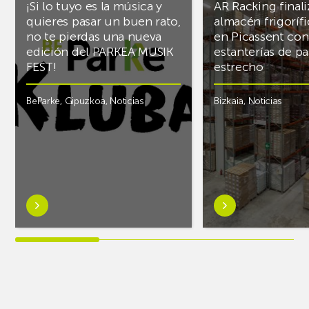
¡Si lo tuyo es la música y
AR Racking finali
quieres pasar un buen rato,
almacén frigoríf
no te pierdas una nueva
en Picassent con
edición del PARKEA MUSIK
estanterías de pa
FEST!
estrecho
BeParke
,
Gipuzkoa
,
Noticias
Bizkaia
,
Noticias
Saber
Saber
más
más
sobre¡Si
sobreAR
lo
Racking
tuyo
finaliza
es
el
la
almacén