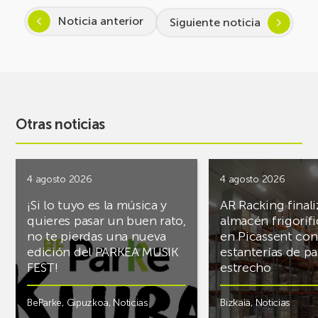
Noticia anterior
Siguiente noticia
Otras noticias
4 agosto 2026
4 agosto 2026
¡Si lo tuyo es la música y
AR Racking finali
quieres pasar un buen rato,
almacén frigoríf
no te pierdas una nueva
en Picassent con
edición del PARKEA MUSIK
estanterías de pa
FEST!
estrecho
BeParke
,
Gipuzkoa
,
Noticias
Bizkaia
,
Noticias