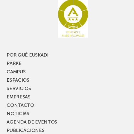
no
de
te
pasillo
pierdas
estrecho
una
nueva
edición
del
PARKEA
POR QUÉ EUSKADI
MUSIK
PARKE
FEST!
CAMPUS
ESPACIOS
SERVICIOS
EMPRESAS
CONTACTO
NOTICIAS
AGENDA DE EVENTOS
PUBLICACIONES