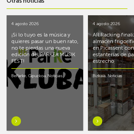
Otras noticias
4 agosto 2026
4 agosto 2026
¡Si lo tuyo es la música y
AR Racking finali
quieres pasar un buen rato,
almacén frigoríf
no te pierdas una nueva
en Picassent con
edición del PARKEA MUSIK
estanterías de pa
FEST!
estrecho
BeParke
,
Gipuzkoa
,
Noticias
Bizkaia
,
Noticias
Saber
Saber
más
más
sobre¡Si
sobreAR