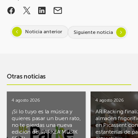
Noticia anterior
Siguiente noticia
Otras noticias
4 agosto 2026
4 agosto 2026
¡Si lo tuyo es la música y
AR Racking finali
quieres pasar un buen rato,
almacén frigoríf
no te pierdas una nueva
en Picassent con
edición del PARKEA MUSIK
estanterías de pa