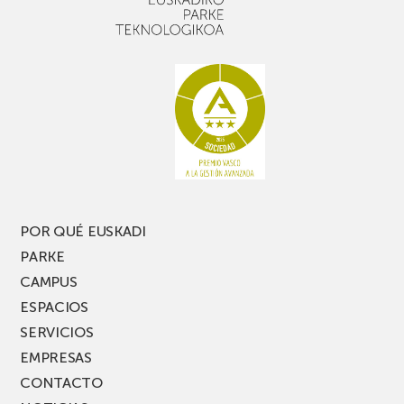
un
Picassent
buen
con
rato,
estanterías
no
de
te
pasillo
pierdas
estrecho
una
nueva
edición
del
PARKEA
POR QUÉ EUSKADI
MUSIK
PARKE
FEST!
CAMPUS
ESPACIOS
SERVICIOS
EMPRESAS
CONTACTO