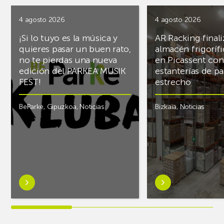
4 agosto 2026
4 agosto 2026
¡Si lo tuyo es la música y
AR Racking finali
quieres pasar un buen rato,
almacén frigoríf
no te pierdas una nueva
en Picassent con
edición del PARKEA MUSIK
estanterías de pa
FEST!
estrecho
BeParke
,
Gipuzkoa
,
Noticias
Bizkaia
,
Noticias
Saber
Saber
más
más
sobre¡Si
sobreAR
lo
Racking