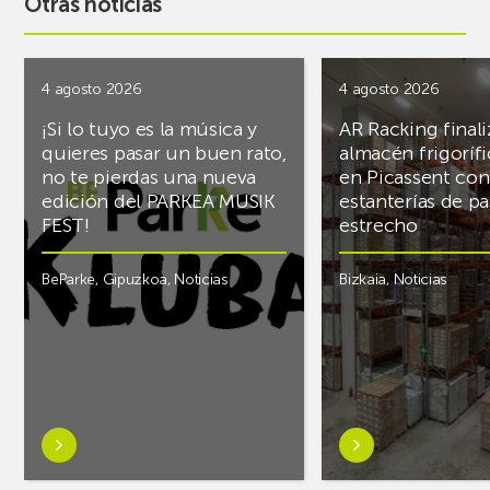
Otras noticias
4 agosto 2026
4 agosto 2026
¡Si lo tuyo es la música y
AR Racking finali
quieres pasar un buen rato,
almacén frigoríf
no te pierdas una nueva
en Picassent con
edición del PARKEA MUSIK
estanterías de pa
FEST!
estrecho
BeParke
,
Gipuzkoa
,
Noticias
Bizkaia
,
Noticias
Saber
Saber
más
más