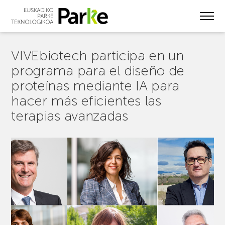
Skip
to
main
content
VIVEbiotech participa en un
programa para el diseño de
proteínas mediante IA para
hacer más eficientes las
terapias avanzadas