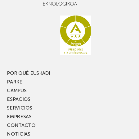
buen
con
rato,
estanterías
no
de
te
pasillo
pierdas
estrecho
una
nueva
edición
del
PARKEA
POR QUÉ EUSKADI
MUSIK
PARKE
FEST!
CAMPUS
ESPACIOS
SERVICIOS
EMPRESAS
CONTACTO
NOTICIAS