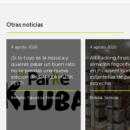
Otras noticias
4 agosto 2026
4 agosto 2026
¡Si lo tuyo es la música y
AR Racking finali
quieres pasar un buen rato,
almacén frigoríf
no te pierdas una nueva
en Picassent con
edición del PARKEA MUSIK
estanterías de pa
FEST!
estrecho
BeParke
,
Gipuzkoa
,
Noticias
Bizkaia
,
Noticias