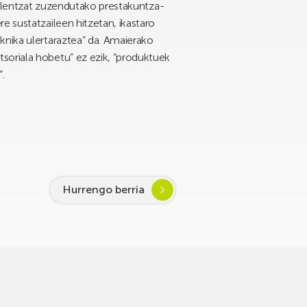
onalentzat zuzendutako prestakuntza-
e sustatzaileen hitzetan, ikastaro
knika ulertaraztea” da. Amaierako
soriala hobetu” ez ezik, “produktuek
.
Hurrengo berria