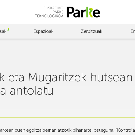
sak
Espazioak
Zerbitzuak
E
ak eta Mugaritzek hutsean
ra antolatu
Parkean duen egoitza berrian atzotik bihar arte, osteguna, “Kontr