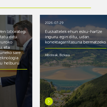
2026-07-29
Ven laborategi
Euskaltelek ehun esku-hartze
itatu ditu.
inguru egin ditu, udan
 euroko
konektagarritasuna bermatzeko
u, eta
zuneko sare
Albisteak
,
Bizkaia
teknologia
du helburu
Ezagutu
gehiago:Euskaltelek