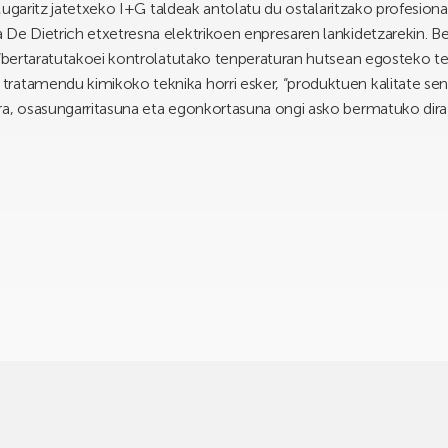
a. Mugaritz jatetxeko I+G taldeak antolatu du ostalaritzako profesi
De Dietrich etxetresna elektrikoen enpresaren lankidetzarekin. Ber
 “bertaratutakoei kontrolatutako tenperaturan hutsean egosteko te
ratamendu kimikoko teknika horri esker, “produktuen kalitate sent
ra, osasungarritasuna eta egonkortasuna ongi asko bermatuko dira”