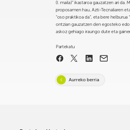
(I. maila)” ikastaroa gauzatzen ari d
proposamen hau, Azti-Tecnaliaren eta 
“oso praktikoa da”, eta bere helburua
ontzian gauzatzen den egosteko edo t
askoz gehiago iraungo dute eta gaine
Partekatu
Aurreko berria