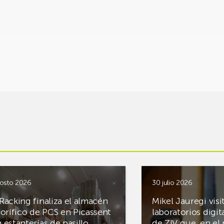
osto 2026
30 julio 2026
Racking finaliza el almacén
Mikel Jauregi visi
gorífico de PCS en Picassent
laboratorios digit
 estanterías de pasillo
de ZIV que, en el