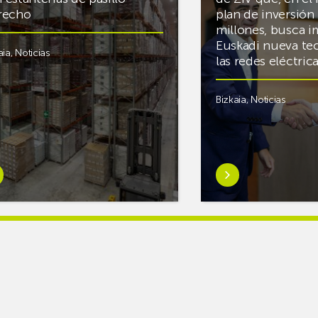
recho
plan de inversión 
millones, busca i
Euskadi nueva te
aia
,
Noticias
las redes eléctri
Bizkaia
,
Noticias
er
Saber
s
más
reAR
sobreMikel
king
Jauregi
iza
visita
los
acén
nuevos
rífico
laboratorios
digitales