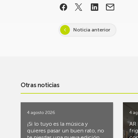
Noticia anterior
Otras noticias
4 agosto 2026
4 ag
¡Si lo tuyo es la música y
AR 
quieres pasar un buen rato, no
fri
te pierdas una nueva edición
con