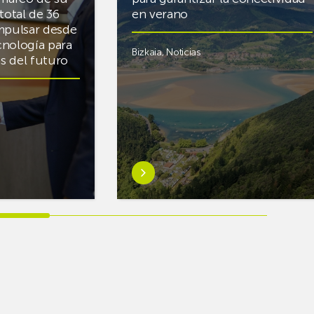
total de 36
en verano
mpulsar desde
cnología para
Bizkaia
,
Noticias
cas del futuro
Saber
más
sobreEuskaltel
realiza
cerca
de
un
centenar
de