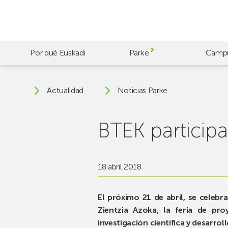
Skip
to
main
content
Por qué Euskadi
Parke
Camp
Actualidad
Noticias Parke
BTEK particip
18 abril 2018
El próximo 21 de abril, se celebr
Zientzia Azoka, la feria de pr
investigación científica y desarro